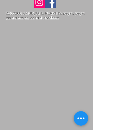
ZZ80268, CABEÇOTE, PERKINS, peças, peças
para tratores, central nordeste