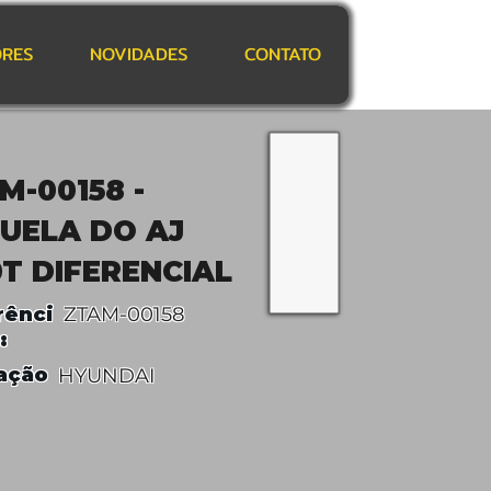
RES
NOVIDADES
CONTATO
M-00158 -
UELA DO AJ
0T DIFERENCIAL
rênci
ZTAM-00158
:
ação
HYUNDAI