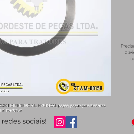
Precis
dúvi
c
.20T DIFERENCIAL, HYUNDAI, peças, peças para tratores,
tral nordeste
redes sociais!