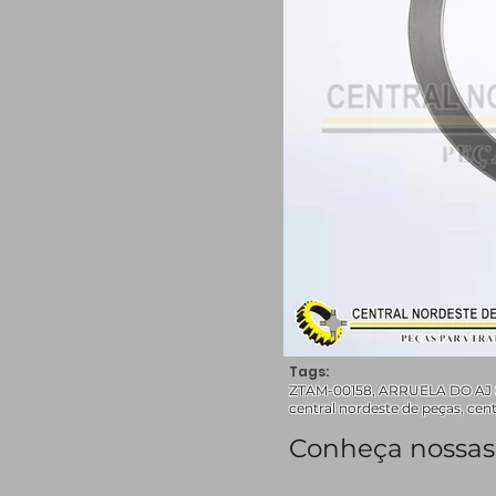
Tags:
ZTAM-00158, ARRUELA DO AJ 0
central nordeste de peças, cen
Conheça nossas 