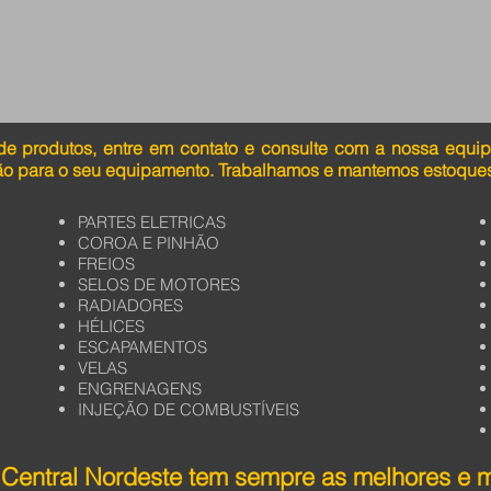
de produtos, entre em contato e consulte com a nossa equi
ão para o seu equipamento. Trabalhamos e mantemos estoques
PARTES ELETRICAS
COROA E PINHÃO
FREIOS
SELOS DE MOTORES
RADIADORES
HÉLICES
ESCAPAMENTOS
VELAS
ENGRENAGENS
INJEÇÃO DE COMBUSTÍVEIS
Central Nordeste tem sempre as melhores e 