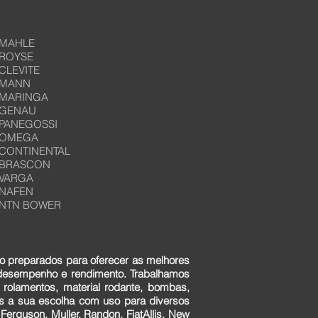
MAHLE
ROYSE
CLEVITE
MANN
MARINGA
GENAU
PANEGOSSI
OMEGA
CONTINENTAL
BRASCON
VARGA
NAFEN
NTN BOWER
o preparados para oferecer as melhores
 desempenho e rendimento. Trabalhamos
 rolamentos, material rodante, bombas,
ens a sua escolha com uso para diversos
erguson, Muller, Randon, FiatAllis, New