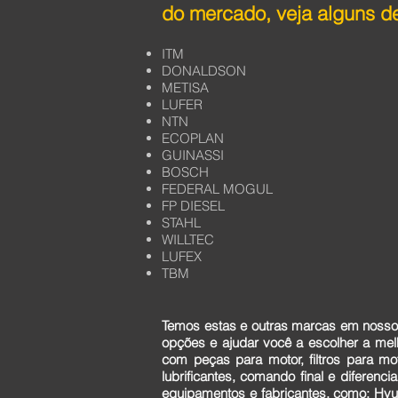
do mercado, veja alguns de
ITM
DONALDSON
METISA
LUFER
NTN
ECOPLAN
GUINASSI
BOSCH
FEDERAL MOGUL
FP DIESEL
STAHL
WILLTEC
LUFEX
TBM
Temos estas e outras marcas em nosso 
opções e ajudar você a escolher a me
com peças para motor, filtros para mo
lubrificantes, comando final e diferen
equipamentos e fabricantes, como: Hyun