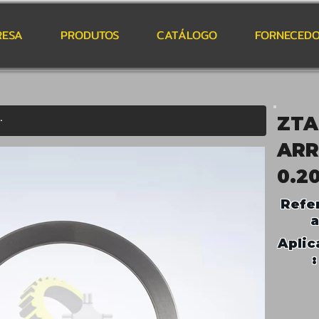
RESA
PRODUTOS
CATÁLOGO
FORNECEDO
ZTA
ARR
0.2
Refe
a
Aplic
: