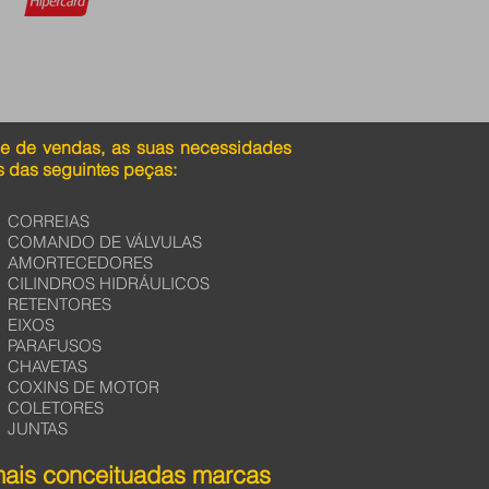
pe de vendas, as suas necessidades
 das seguintes peças:
CORREIAS
COMANDO DE VÁLVULAS
AMORTECEDORES
CILINDROS HIDRÁULICOS
RETENTORES
EIXOS
PARAFUSOS
CHAVETAS
COXINS DE MOTOR
COLETORES
JUNTAS
mais conceituadas marcas