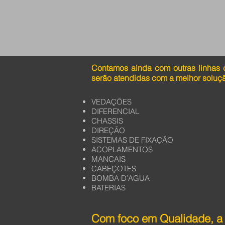
Contamos ainda com outras linhas 
serão atendidas com a melhor soluç
VEDAÇÕES
DIFERENCIAL
CHASSIS
DIREÇÃO
SISTEMAS DE FIXAÇÃO
ACOPLAMENTOS
MANCAIS
CABEÇOTES
BOMBA D’AGUA
BATERIAS
Com foco em Qualidade, a 