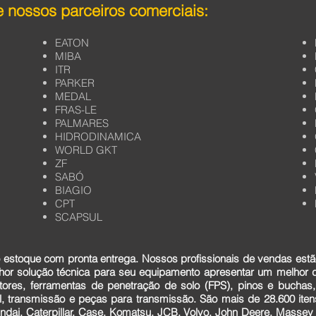
 nossos parceiros comerciais:
EATON
MIBA
ITR
PARKER
MEDAL
FRAS-LE
PALMARES
HIDRODINAMICA
WORLD GKT
ZF
SABÓ
BIAGIO
CPT
SCAPSUL
estoque com pronta entrega. Nossos profissionais de vendas estã
lhor solução técnica para seu equipamento apresentar um melhor
tores, ferramentas de penetração de solo (FPS), pinos e buchas,
cial, transmissão e peças para transmissão. São mais de 28.600 it
dai, Caterpillar, Case, Komatsu, JCB, Volvo, John Deere, Massey F