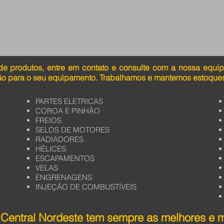
de produtos, entre em contato e consulte com a nossa equi
ão para o seu equipamento. Trabalhamos e mantemos estoques
PARTES ELETRICAS
COROA E PINHÃO
FREIOS
SELOS DE MOTORES
RADIADORES
HÉLICES
ESCAPAMENTOS
VELAS
ENGRENAGENS
INJEÇÃO DE COMBUSTÍVEIS
Central Nordeste tem sempre as melhores e 