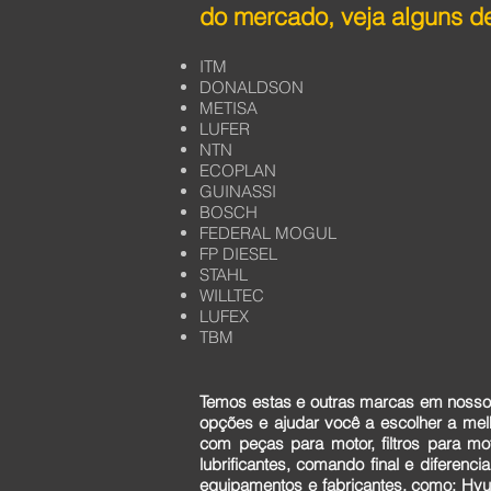
do mercado, veja alguns de
ITM
DONALDSON
METISA
LUFER
NTN
ECOPLAN
GUINASSI
BOSCH
FEDERAL MOGUL
FP DIESEL
STAHL
WILLTEC
LUFEX
TBM
Temos estas e outras marcas em nosso 
opções e ajudar você a escolher a me
com peças para motor, filtros para mo
lubrificantes, comando final e diferen
equipamentos e fabricantes, como: Hyun