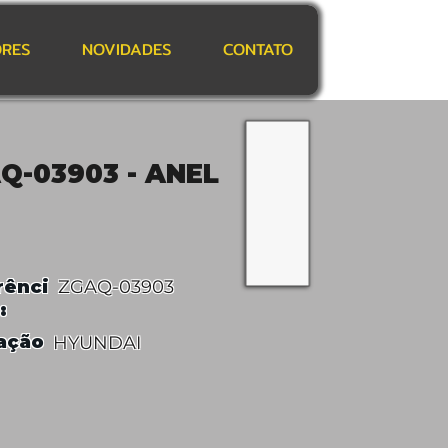
RES
NOVIDADES
CONTATO
Q-03903 - ANEL
rênci
ZGAQ-03903
:
ação
HYUNDAI