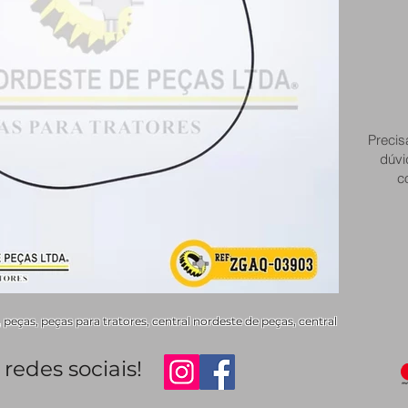
Precis
dúvi
c
ças, peças para tratores, central nordeste de peças, central
redes sociais!