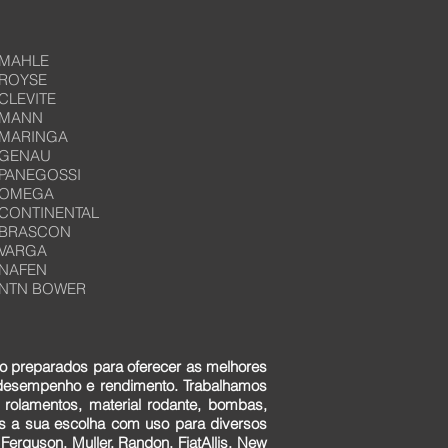
MAHLE
ROYSE
CLEVITE
MANN
MARINGA
GENAU
PANEGOSSI
OMEGA
CONTINENTAL
BRASCON
VARGA
NAFEN
NTN BOWER
o preparados para oferecer as melhores
 desempenho e rendimento. Trabalhamos
 rolamentos, material rodante, bombas,
ens a sua escolha com uso para diversos
erguson, Muller, Randon, FiatAllis, New