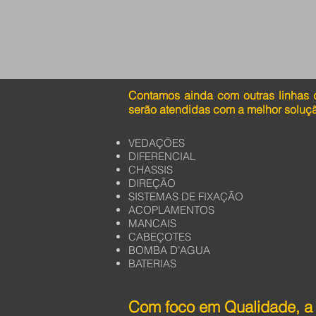
Contamos ainda com outras linhas 
serão atendidas com a melhor soluç
VEDAÇÕES
DIFERENCIAL
CHASSIS
DIREÇÃO
SISTEMAS DE FIXAÇÃO
ACOPLAMENTOS
MANCAIS
CABEÇOTES
BOMBA D’AGUA
BATERIAS
Com foco em Qualidade, a 