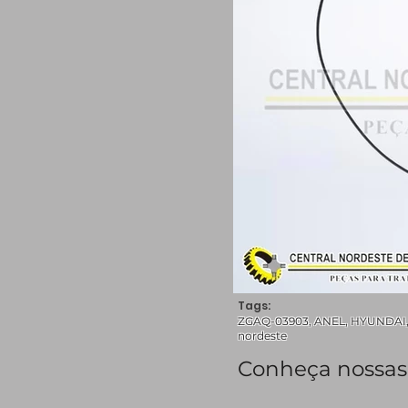
Tags:
ZGAQ-03903, ANEL, HYUNDAI, pe
nordeste
Conheça nossas 