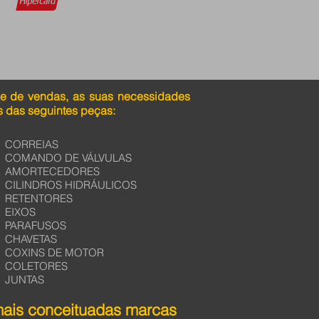
pe de vendas, as suas necessidades
 das seguintes peças:
CORREIAS
COMANDO DE VÁLVULAS
AMORTECEDORES
CILINDROS HIDRÁULICOS
RETENTORES
EIXOS
PARAFUSOS
CHAVETAS
COXINS DE MOTOR
COLETORES
JUNTAS
mais conceituadas marcas