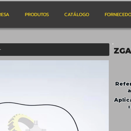
RESA
PRODUTOS
CATÁLOGO
FORNECEDO
ZGA
Refe
a
Aplic
: