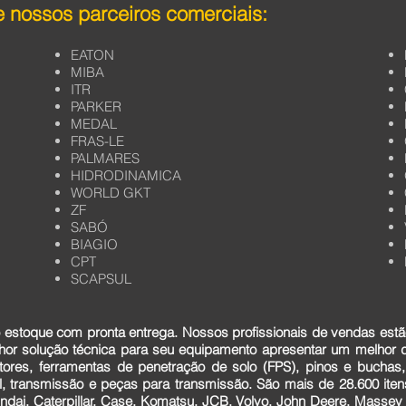
 nossos parceiros comerciais:
EATON
MIBA
ITR
PARKER
MEDAL
FRAS-LE
PALMARES
HIDRODINAMICA
WORLD GKT
ZF
SABÓ
BIAGIO
CPT
SCAPSUL
estoque com pronta entrega. Nossos profissionais de vendas estã
lhor solução técnica para seu equipamento apresentar um melhor
tores, ferramentas de penetração de solo (FPS), pinos e buchas,
cial, transmissão e peças para transmissão. São mais de 28.600 it
dai, Caterpillar, Case, Komatsu, JCB, Volvo, John Deere, Massey F