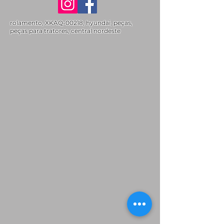
rolamento, XKAQ-00218, hyundai, peças,
peças para tratores, central nordeste