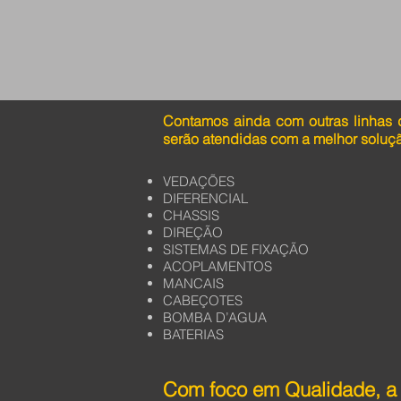
Contamos ainda com outras linhas 
serão atendidas com a melhor soluç
VEDAÇÕES
DIFERENCIAL
CHASSIS
DIREÇÃO
SISTEMAS DE FIXAÇÃO
ACOPLAMENTOS
MANCAIS
CABEÇOTES
BOMBA D’AGUA
BATERIAS
Com foco em Qualidade, a 