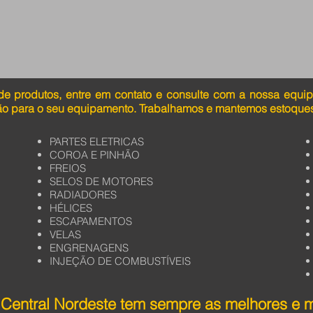
de produtos, entre em contato e consulte com a nossa equi
ão para o seu equipamento. Trabalhamos e mantemos estoques
PARTES ELETRICAS
COROA E PINHÃO
FREIOS
SELOS DE MOTORES
RADIADORES
HÉLICES
ESCAPAMENTOS
VELAS
ENGRENAGENS
INJEÇÃO DE COMBUSTÍVEIS
Central Nordeste tem sempre as melhores e 