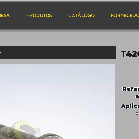
RESA
PRODUTOS
CATÁLOGO
FORNECEDO
T42
Refe
a
Aplic
: