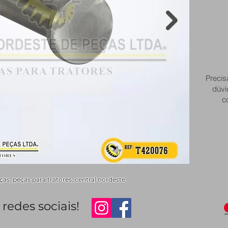
Precis
dúvi
c
s, peças para tratores, central nordeste
redes sociais!