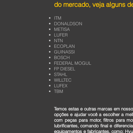
do mercado, veja alguns de
ITM
DONALDSON
METISA
LUFER
NTN
ECOPLAN
GUINASSI
BOSCH
FEDERAL MOGUL
FP DIESEL
STAHL
WILLTEC
LUFEX
TBM
Temos estas e outras marcas em nosso 
opções e ajudar você a escolher a me
com peças para motor, filtros para mo
lubrificantes, comando final e diferen
equipamentos e fabricantes, como: Hyun