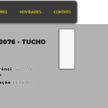
RES
NOVIDADES
CONTATO
0076 - TUCHO
rênci
T420076
:
ação
PERKINS