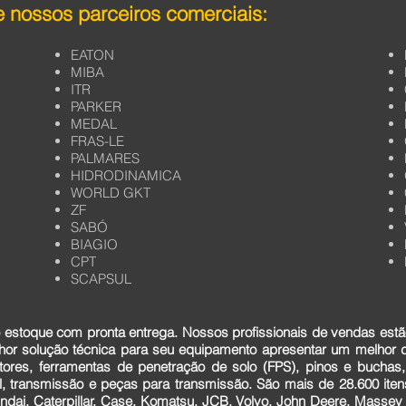
 nossos parceiros comerciais:
EATON
MIBA
ITR
PARKER
MEDAL
FRAS-LE
PALMARES
HIDRODINAMICA
WORLD GKT
ZF
SABÓ
BIAGIO
CPT
SCAPSUL
estoque com pronta entrega. Nossos profissionais de vendas estã
lhor solução técnica para seu equipamento apresentar um melhor
tores, ferramentas de penetração de solo (FPS), pinos e buchas,
cial, transmissão e peças para transmissão. São mais de 28.600 it
dai, Caterpillar, Case, Komatsu, JCB, Volvo, John Deere, Massey F