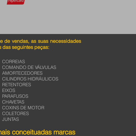
pe de vendas, as suas necessidades
 das seguintes peças:
CORREIAS
COMANDO DE VÁLVULAS
AMORTECEDORES
CILINDROS HIDRÁULICOS
RETENTORES
EIXOS
PARAFUSOS
CHAVETAS
COXINS DE MOTOR
COLETORES
JUNTAS
mais conceituadas marcas