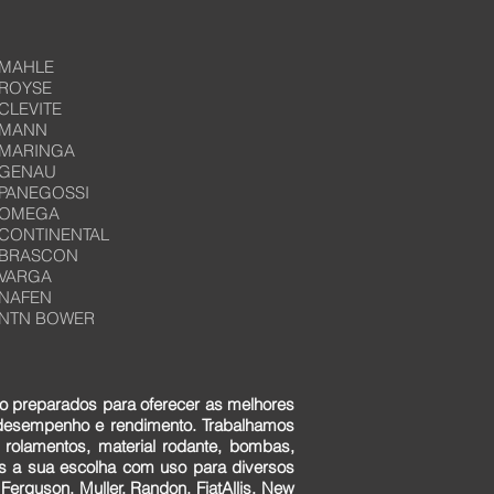
MAHLE
ROYSE
CLEVITE
MANN
MARINGA
GENAU
PANEGOSSI
OMEGA
CONTINENTAL
BRASCON
VARGA
NAFEN
NTN BOWER
o preparados para oferecer as melhores
 desempenho e rendimento. Trabalhamos
 rolamentos, material rodante, bombas,
ens a sua escolha com uso para diversos
erguson, Muller, Randon, FiatAllis, New