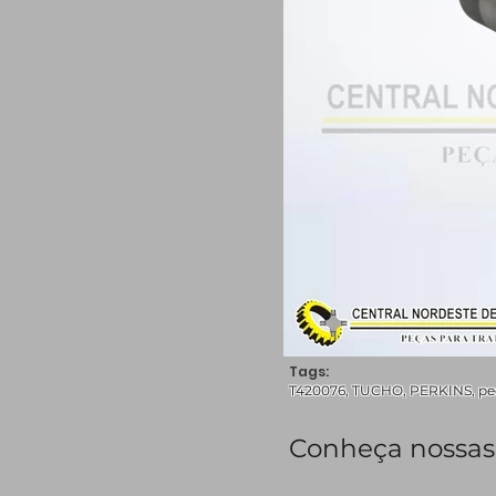
Tags:
T420076, TUCHO, PERKINS, peça
Conheça nossas 