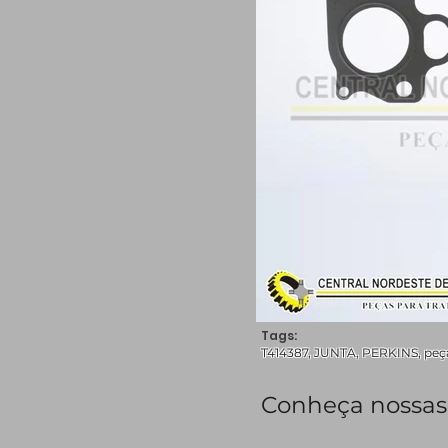
Tags:
T414387, JUNTA, PERKINS, peças
Conheça nossas 