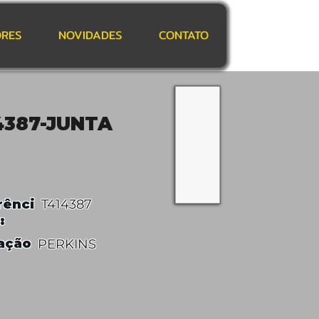
RES
NOVIDADES
CONTATO
4387-JUNTA
rênci
T414387
:
ação
PERKINS