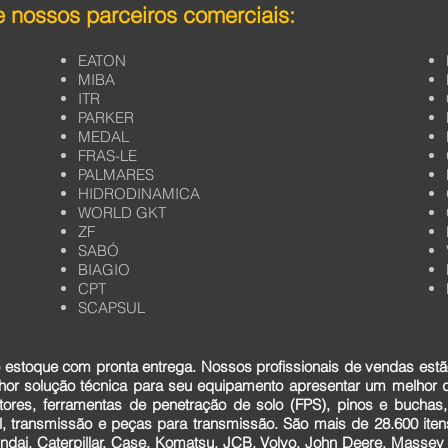
 nossos parceiros comerciais:
EATON
MIBA
ITR
PARKER
MEDAL
FRAS-LE
PALMARES
HIDRODINAMICA
WORLD GKT
ZF
SABÓ
BIAGIO
CPT
SCAPSUL
estoque com pronta entrega. Nossos profissionais de vendas estã
lhor solução técnica para seu equipamento apresentar um melhor
tores, ferramentas de penetração de solo (FPS), pinos e buchas,
cial, transmissão e peças para transmissão. São mais de 28.600 it
dai, Caterpillar, Case, Komatsu, JCB, Volvo, John Deere, Massey F