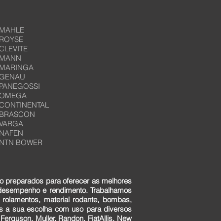
MAHLE
ROYSE
CLEVITE
MANN
MARINGA
GENAU
PANEGOSSI
OMEGA
CONTINENTAL
BRASCON
VARGA
NAFEN
NTN BOWER
o preparados para oferecer as melhores
 desempenho e rendimento. Trabalhamos
 rolamentos, material rodante, bombas,
ens a sua escolha com uso para diversos
erguson, Muller, Randon, FiatAllis, New