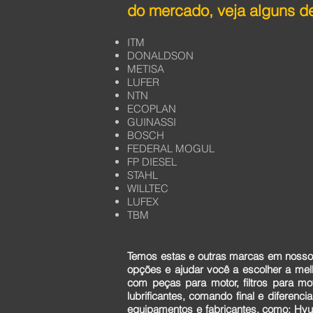
do mercado, veja alguns de
ITM
DONALDSON
METISA
LUFER
NTN
ECOPLAN
GUINASSI
BOSCH
FEDERAL MOGUL
FP DIESEL
STAHL
WILLTEC
LUFEX
TBM
Temos estas e outras marcas em nosso 
opções e ajudar você a escolher a me
com peças para motor, filtros para mo
lubrificantes, comando final e diferen
equipamentos e fabricantes, como: Hyun