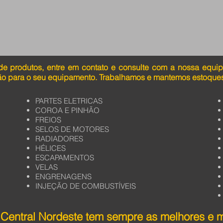
de produtos, entre em contato e consulte com a nossa equi
ão para o seu equipamento. Trabalhamos e mantemos estoques
PARTES ELETRICAS
COROA E PINHÃO
FREIOS
SELOS DE MOTORES
RADIADORES
HÉLICES
ESCAPAMENTOS
VELAS
ENGRENAGENS
INJEÇÃO DE COMBUSTÍVEIS
Central Nordeste tem sempre as melhores e 