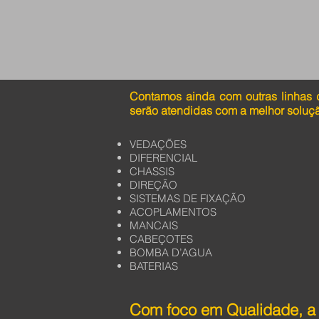
Contamos ainda com outras linhas 
serão atendidas com a melhor soluç
VEDAÇÕES
DIFERENCIAL
CHASSIS
DIREÇÃO
SISTEMAS DE FIXAÇÃO
ACOPLAMENTOS
MANCAIS
CABEÇOTES
BOMBA D’AGUA
BATERIAS
Com foco em Qualidade, a 