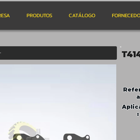
RESA
PRODUTOS
CATÁLOGO
FORNECEDO
T41
Refe
a
Aplic
: