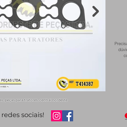
Precis
dúvi
c
, peças para tratores, central nordeste
redes sociais!