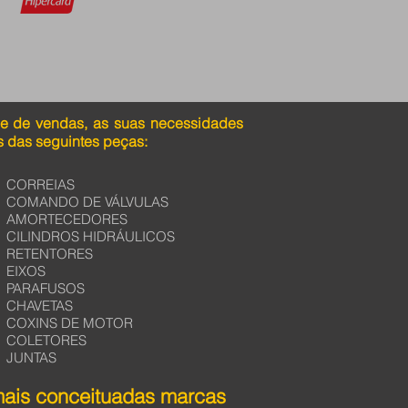
pe de vendas, as suas necessidades
 das seguintes peças:
CORREIAS
COMANDO DE VÁLVULAS
AMORTECEDORES
CILINDROS HIDRÁULICOS
RETENTORES
EIXOS
PARAFUSOS
CHAVETAS
COXINS DE MOTOR
COLETORES
JUNTAS
mais conceituadas marcas