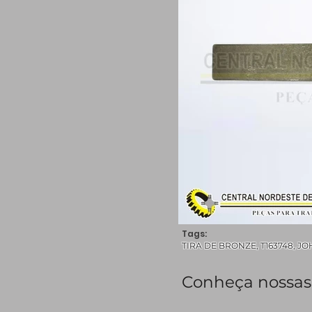
Tags:
TIRA DE BRONZE, T163748, JOHN
Conheça nossas 