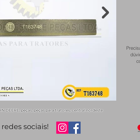
Precis
dúvi
c
 DEERE, peças, peças para tratores, central nordeste
redes sociais!