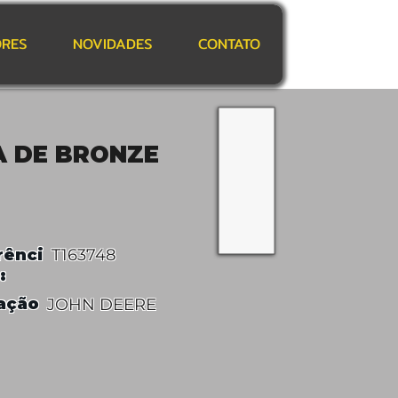
RES
NOVIDADES
CONTATO
A DE BRONZE
rênci
T163748
:
ação
JOHN DEERE