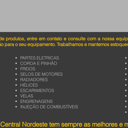
de produtos, entre em contato e consulte com a nossa equi
ão para o seu equipamento. Trabalhamos e mantemos estoques
PARTES ELETRICAS
COROA E PINHÃO
FREIOS
SELOS DE MOTORES
RADIADORES
HÉLICES
ESCAPAMENTOS
VELAS
ENGRENAGENS
INJEÇÃO DE COMBUSTÍVEIS
Central Nordeste tem sempre as melhores e 