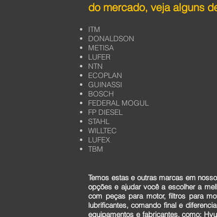
do mercado, veja alguns de
ITM
DONALDSON
METISA
LUFER
NTN
ECOPLAN
GUINASSI
BOSCH
FEDERAL MOGUL
FP DIESEL
STAHL
WILLTEC
LUFEX
TBM
Temos estas e outras marcas em nosso 
opções e ajudar você a escolher a me
com peças para motor, filtros para mo
lubrificantes, comando final e diferen
equipamentos e fabricantes, como: Hyun