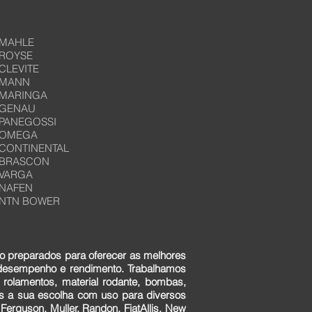
MAHLE
ROYSE
CLEVITE
MANN
MARINGA
GENAU
PANEGOSSI
OMEGA
CONTINENTAL
BRASCON
VARGA
NAFEN
NTN BOWER
o preparados para oferecer as melhores
 desempenho e rendimento. Trabalhamos
 rolamentos, material rodante, bombas,
ens a sua escolha com uso para diversos
erguson, Muller, Randon, FiatAllis, New