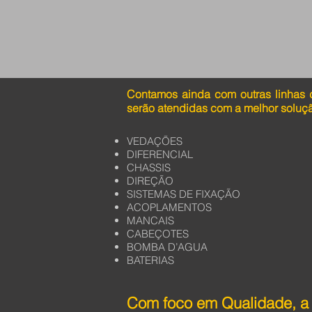
Contamos ainda com outras linhas 
serão atendidas com a melhor soluç
VEDAÇÕES
DIFERENCIAL
CHASSIS
DIREÇÃO
SISTEMAS DE FIXAÇÃO
ACOPLAMENTOS
MANCAIS
CABEÇOTES
BOMBA D’AGUA
BATERIAS
Com foco em Qualidade, a 