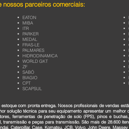
 nossos parceiros comerciais:
EATON
MIBA
ITR
PARKER
MEDAL
FRAS-LE
PALMARES
HIDRODINAMICA
WORLD GKT
ZF
SABÓ
BIAGIO
CPT
SCAPSUL
estoque com pronta entrega. Nossos profissionais de vendas estã
lhor solução técnica para seu equipamento apresentar um melhor
tores, ferramentas de penetração de solo (FPS), pinos e buchas,
cial, transmissão e peças para transmissão. São mais de 28.600 it
dai, Caterpillar, Case, Komatsu, JCB, Volvo, John Deere, Massey F