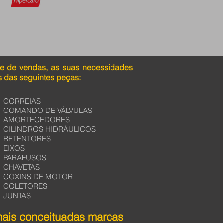
pe de vendas, as suas necessidades
 das seguintes peças:
CORREIAS
COMANDO DE VÁLVULAS
AMORTECEDORES
CILINDROS HIDRÁULICOS
RETENTORES
EIXOS
PARAFUSOS
CHAVETAS
COXINS DE MOTOR
COLETORES
JUNTAS
mais conceituadas marcas