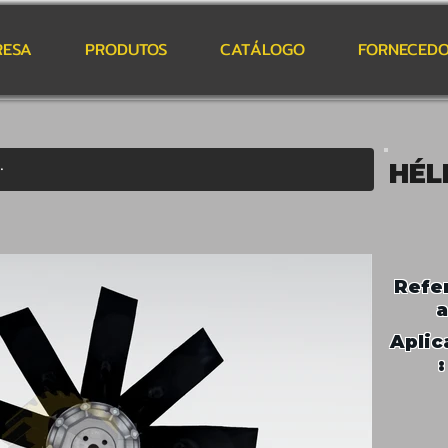
RESA
PRODUTOS
CATÁLOGO
FORNECEDO
HÉL
Refe
a
Aplic
: