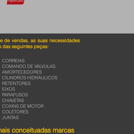
pe de vendas, as suas necessidades
 das seguintes peças:
CORREIAS
COMANDO DE VÁLVULAS
AMORTECEDORES
CILINDROS HIDRÁULICOS
RETENTORES
EIXOS
PARAFUSOS
CHAVETAS
COXINS DE MOTOR
COLETORES
JUNTAS
mais conceituadas marcas