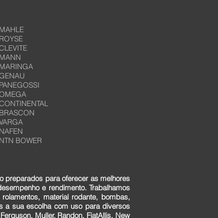
MAHLE
ROYSE
CLEVITE
MANN
MARINGA
GENAU
PANEGOSSI
OMEGA
CONTINENTAL
BRASCON
VARGA
NAFEN
NTN BOWER
o preparados para oferecer as melhores
 desempenho e rendimento. Trabalhamos
 rolamentos, material rodante, bombas,
ens a sua escolha com uso para diversos
erguson, Muller, Randon, FiatAllis, New