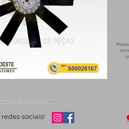
Precis
dúvi
c
s para tratores, central nordeste
redes sociais!