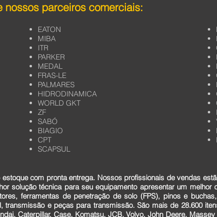
 nossos parceiros comerciais:
EATON
MIBA
ITR
PARKER
MEDAL
FRAS-LE
PALMARES
HIDRODINAMICA
WORLD GKT
ZF
SABÓ
BIAGIO
CPT
SCAPSUL
estoque com pronta entrega. Nossos profissionais de vendas estã
lhor solução técnica para seu equipamento apresentar um melhor
tores, ferramentas de penetração de solo (FPS), pinos e buchas,
cial, transmissão e peças para transmissão. São mais de 28.600 it
dai, Caterpillar, Case, Komatsu, JCB, Volvo, John Deere, Massey F