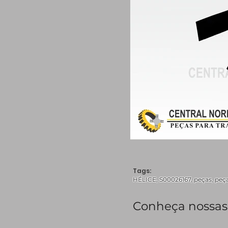
Tags:
HÉLICE, S00026167, peças, peça
Conheça nossas 