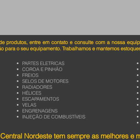
de produtos, entre em contato e consulte com a nossa equi
ão para o seu equipamento. Trabalhamos e mantemos estoques
PARTES ELETRICAS
COROA E PINHÃO
FREIOS
SELOS DE MOTORES
RADIADORES
HÉLICES
ESCAPAMENTOS
VELAS
ENGRENAGENS
INJEÇÃO DE COMBUSTÍVEIS
Central Nordeste tem sempre as melhores e 