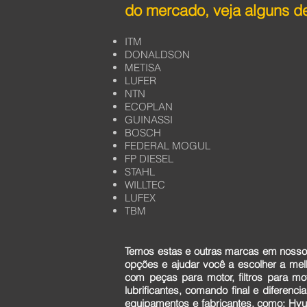
do mercado, veja alguns de
ITM
DONALDSON
METISA
LUFER
NTN
ECOPLAN
GUINASSI
BOSCH
FEDERAL MOGUL
FP DIESEL
STAHL
WILLTEC
LUFEX
TBM
Temos estas e outras marcas em nosso 
opções e ajudar você a escolher a me
com peças para motor, filtros para mo
lubrificantes, comando final e diferen
equipamentos e fabricantes, como: Hyun