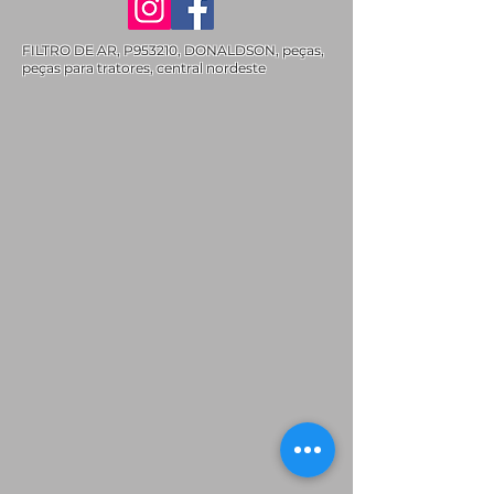
FILTRO DE AR, P953210, DONALDSON, peças,
peças para tratores, central nordeste