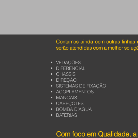
Contamos ainda com outras linhas 
serão atendidas com a melhor soluç
VEDAÇÕES
DIFERENCIAL
CHASSIS
DIREÇÃO
SISTEMAS DE FIXAÇÃO
ACOPLAMENTOS
MANCAIS
CABEÇOTES
BOMBA D’AGUA
BATERIAS
Com foco em Qualidade, a 