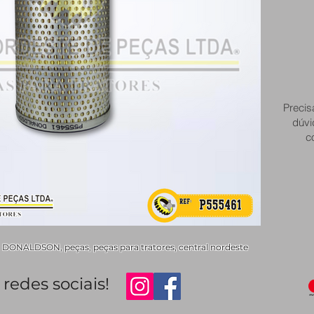
Precis
dúvi
c
DONALDSON, peças, peças para tratores, central nordeste
redes sociais!