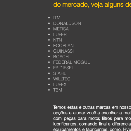
do mercado, veja alguns de
ITM
DONALDSON
METISA
LUFER
NTN
ECOPLAN
GUINASSI
BOSCH
FEDERAL MOGUL
FP DIESEL
STAHL
WILLTEC
LUFEX
TBM
Temos estas e outras marcas em nosso 
opções e ajudar você a escolher a me
com peças para motor, filtros para mo
lubrificantes, comando final e diferen
equipamentos e fabricantes, como: Hyun