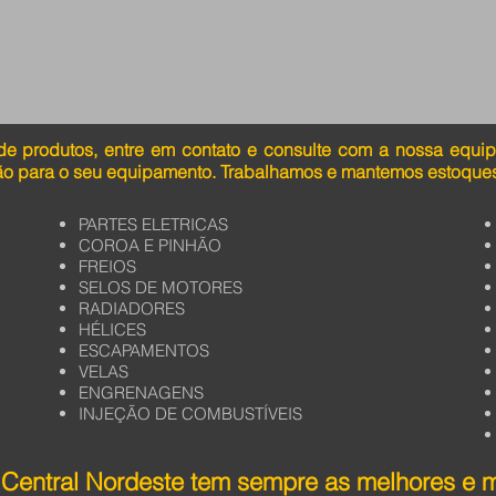
de produtos, entre em contato e consulte com a nossa equi
ão para o seu equipamento. Trabalhamos e mantemos estoques
PARTES ELETRICAS
COROA E PINHÃO
FREIOS
SELOS DE MOTORES
RADIADORES
HÉLICES
ESCAPAMENTOS
VELAS
ENGRENAGENS
INJEÇÃO DE COMBUSTÍVEIS
Central Nordeste tem sempre as melhores e 