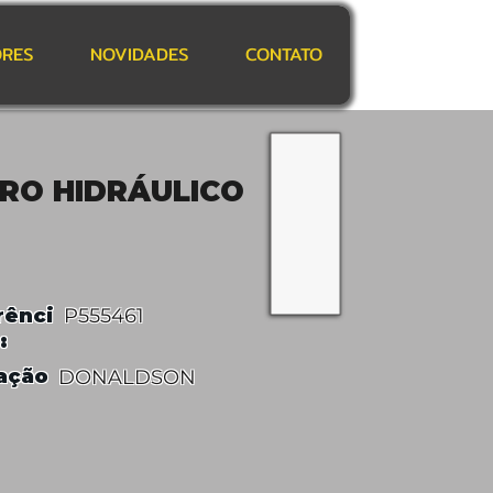
RES
NOVIDADES
CONTATO
TRO HIDRÁULICO
rênci
P555461
:
ação
DONALDSON