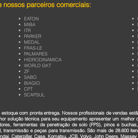
 nossos parceiros comerciais:
EATON
MIBA
ITR
PARKER
MEDAL
FRAS-LE
PALMARES
HIDRODINAMICA
WORLD GKT
ZF
SABÓ
BIAGIO
CPT
SCAPSUL
estoque com pronta entrega. Nossos profissionais de vendas estã
lhor solução técnica para seu equipamento apresentar um melhor
tores, ferramentas de penetração de solo (FPS), pinos e buchas,
cial, transmissão e peças para transmissão. São mais de 28.600 it
dai, Caterpillar, Case, Komatsu, JCB, Volvo, John Deere, Massey F