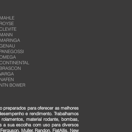
MAHLE
ROYSE
CLEVITE
MANN
MARINGA
GENAU
PANEGOSSI
OMEGA
CONTINENTAL
BRASCON
VARGA
NAFEN
NTN BOWER
o preparados para oferecer as melhores
 desempenho e rendimento. Trabalhamos
 rolamentos, material rodante, bombas,
ens a sua escolha com uso para diversos
erguson, Muller, Randon, FiatAllis, New