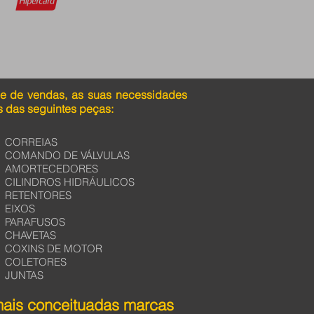
pe de vendas, as suas necessidades
 das seguintes peças:
CORREIAS
COMANDO DE VÁLVULAS
AMORTECEDORES
CILINDROS HIDRÁULICOS
RETENTORES
EIXOS
PARAFUSOS
CHAVETAS
COXINS DE MOTOR
COLETORES
JUNTAS
mais conceituadas marcas