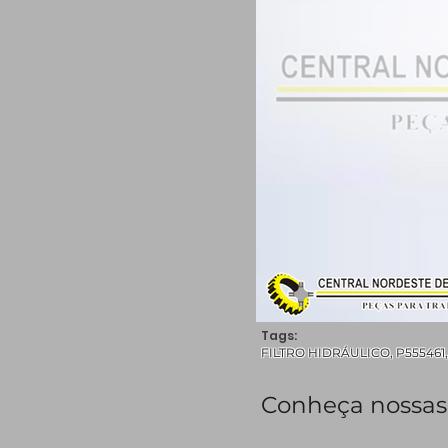
Tags:
FILTRO HIDRÁULICO, P555461, 
Conheça nossas 