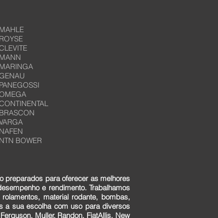
MAHLE
ROYSE
CLEVITE
MANN
MARINGA
GENAU
PANEGOSSI
OMEGA
CONTINENTAL
BRASCON
VARGA
NAFEN
NTN BOWER
o preparados para oferecer as melhores
 desempenho e rendimento. Trabalhamos
 rolamentos, material rodante, bombas,
ens a sua escolha com uso para diversos
erguson, Muller, Randon, FiatAllis, New