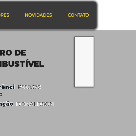
RES
NOVIDADES
CONTATO
TRO DE
BUSTÍVEL
rênci
P550372
:
ação
DONALDSON