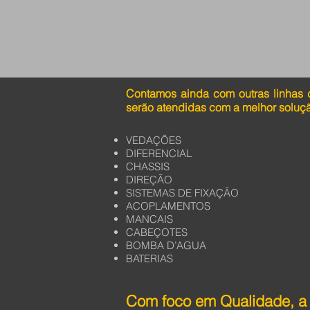
Contamos ainda com outras linhas 
serão atendidas com a melhor soluç
VEDAÇÕES
DIFERENCIAL
CHASSIS
DIREÇÃO
SISTEMAS DE FIXAÇÃO
ACOPLAMENTOS
MANCAIS
CABEÇOTES
BOMBA D’AGUA
BATERIAS
Com foco em Qualidade, a 