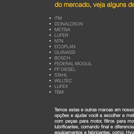
do mercado, veja alguns de
ITM
DONALDSON
METISA
LUFER
NTN
ECOPLAN
GUINASSI
BOSCH
FEDERAL MOGUL
FP DIESEL
STAHL
WILLTEC
LUFEX
TBM
Temos estas e outras marcas em nosso 
opções e ajudar você a escolher a me
com peças para motor, filtros para mo
lubrificantes, comando final e diferen
equipamentos e fabricantes, como: Hyun