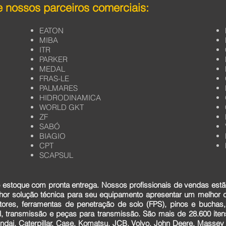
 nossos parceiros comerciais:
EATON
MIBA
ITR
PARKER
MEDAL
FRAS-LE
PALMARES
HIDRODINAMICA
WORLD GKT
ZF
SABÓ
BIAGIO
CPT
SCAPSUL
estoque com pronta entrega. Nossos profissionais de vendas estã
lhor solução técnica para seu equipamento apresentar um melhor
tores, ferramentas de penetração de solo (FPS), pinos e buchas,
cial, transmissão e peças para transmissão. São mais de 28.600 it
dai, Caterpillar, Case, Komatsu, JCB, Volvo, John Deere, Massey F