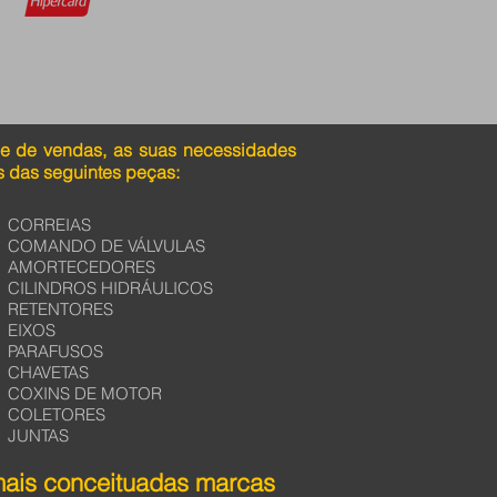
pe de vendas, as suas necessidades
 das seguintes peças:
CORREIAS
COMANDO DE VÁLVULAS
AMORTECEDORES
CILINDROS HIDRÁULICOS
RETENTORES
EIXOS
PARAFUSOS
CHAVETAS
COXINS DE MOTOR
COLETORES
JUNTAS
mais conceituadas marcas