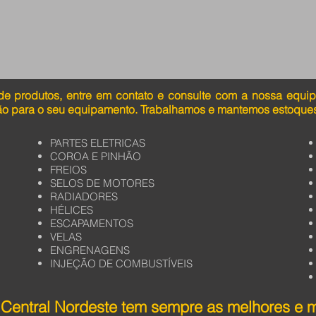
de produtos, entre em contato e consulte com a nossa equi
ão para o seu equipamento. Trabalhamos e mantemos estoques
PARTES ELETRICAS
COROA E PINHÃO
FREIOS
SELOS DE MOTORES
RADIADORES
HÉLICES
ESCAPAMENTOS
VELAS
ENGRENAGENS
INJEÇÃO DE COMBUSTÍVEIS
Central Nordeste tem sempre as melhores e 