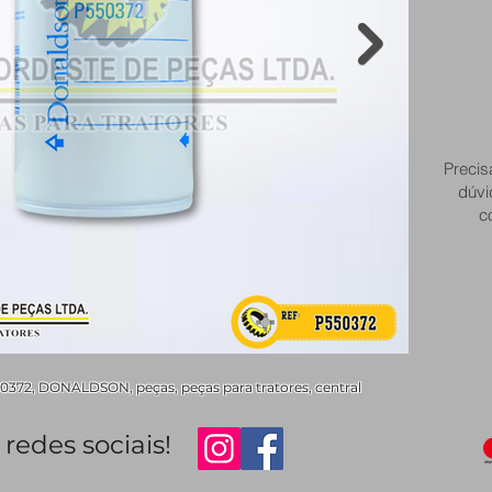
Precis
dúvi
c
72, DONALDSON, peças, peças para tratores, central
redes sociais!