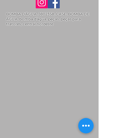
BOMBA D'ÁGUA, J802358, CASE, BOMBA DE
ÁGUA, bomba d'água, peças, peças para
tratores, central nordeste