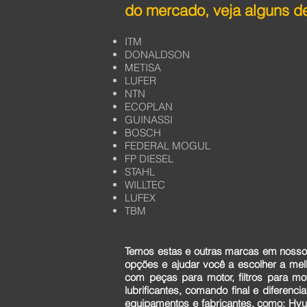
do mercado, veja alguns de
ITM
DONALDSON
METISA
LUFER
NTN
ECOPLAN
GUINASSI
BOSCH
FEDERAL MOGUL
FP DIESEL
STAHL
WILLTEC
LUFEX
TBM
Temos estas e outras marcas em nosso 
opções e ajudar você a escolher a me
com peças para motor, filtros para mo
lubrificantes, comando final e diferen
equipamentos e fabricantes, como: Hyun