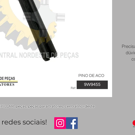
Precis
dúvi
c
LAR, peças, peças para tratores, central nordeste
redes sociais!