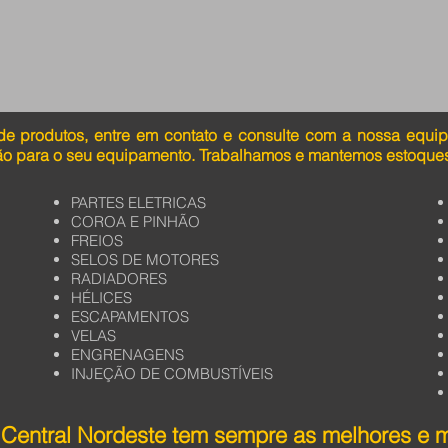
de produtos, entre em contato e consulte com a nossa equi
ão para o seu equipamento. Trabalhamos e mantemos estoques
PARTES ELETRICAS
COROA E PINHÃO
FREIOS
SELOS DE MOTORES
RADIADORES
HÉLICES
ESCAPAMENTOS
VELAS
ENGRENAGENS
INJEÇÃO DE COMBUSTÍVEIS
Central Nordeste tem sempre as melhores e 