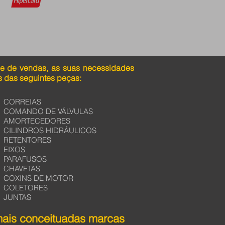
pe de vendas, as suas necessidades
 das seguintes peças:
CORREIAS
COMANDO DE VÁLVULAS
AMORTECEDORES
CILINDROS HIDRÁULICOS
RETENTORES
EIXOS
PARAFUSOS
CHAVETAS
COXINS DE MOTOR
COLETORES
JUNTAS
mais conceituadas marcas