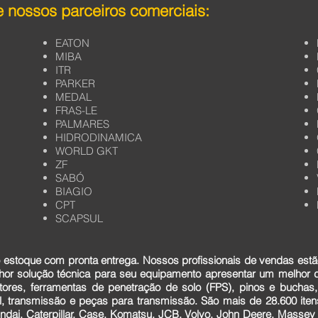
 nossos parceiros comerciais:
EATON
MIBA
ITR
PARKER
MEDAL
FRAS-LE
PALMARES
HIDRODINAMICA
WORLD GKT
ZF
SABÓ
BIAGIO
CPT
SCAPSUL
estoque com pronta entrega. Nossos profissionais de vendas estã
lhor solução técnica para seu equipamento apresentar um melhor
tores, ferramentas de penetração de solo (FPS), pinos e buchas,
cial, transmissão e peças para transmissão. São mais de 28.600 it
dai, Caterpillar, Case, Komatsu, JCB, Volvo, John Deere, Massey F