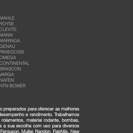
MAHLE
ROYSE
CLEVITE
MANN
MARINGA
GENAU
PANEGOSSI
OMEGA
CONTINENTAL
BRASCON
VARGA
NAFEN
NTN BOWER
o preparados para oferecer as melhores
 desempenho e rendimento. Trabalhamos
 rolamentos, material rodante, bombas,
ens a sua escolha com uso para diversos
erguson, Muller, Randon, FiatAllis, New