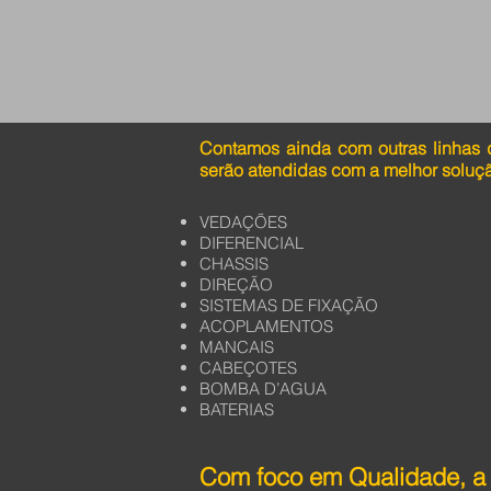
Contamos ainda com outras linhas 
serão atendidas com a melhor soluç
VEDAÇÕES
DIFERENCIAL
CHASSIS
DIREÇÃO
SISTEMAS DE FIXAÇÃO
ACOPLAMENTOS
MANCAIS
CABEÇOTES
BOMBA D’AGUA
BATERIAS
Com foco em Qualidade, a 