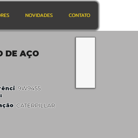
RES
NOVIDADES
CONTATO
O DE AÇO
rênci
9W9455
:
ação
CATERPILLAR