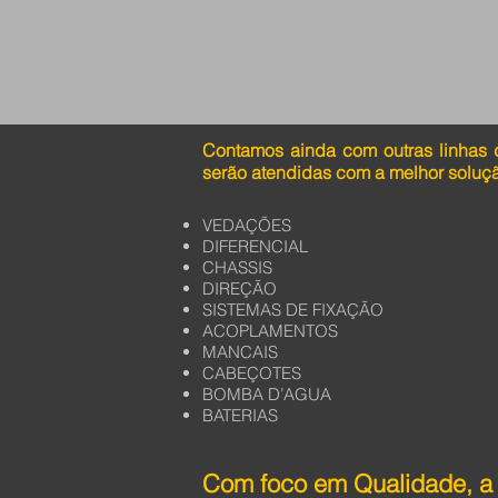
Contamos ainda com outras linhas 
serão atendidas com a melhor soluç
VEDAÇÕES
DIFERENCIAL
CHASSIS
DIREÇÃO
SISTEMAS DE FIXAÇÃO
ACOPLAMENTOS
MANCAIS
CABEÇOTES
BOMBA D’AGUA
BATERIAS
Com foco em Qualidade, a 