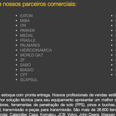
 nossos parceiros comerciais:
EATON
MIBA
ITR
PARKER
MEDAL
FRAS-LE
PALMARES
HIDRODINAMICA
WORLD GKT
ZF
SABÓ
BIAGIO
CPT
SCAPSUL
estoque com pronta entrega. Nossos profissionais de vendas estã
lhor solução técnica para seu equipamento apresentar um melhor
tores, ferramentas de penetração de solo (FPS), pinos e buchas,
cial, transmissão e peças para transmissão. São mais de 28.600 it
dai, Caterpillar, Case, Komatsu, JCB, Volvo, John Deere, Massey F