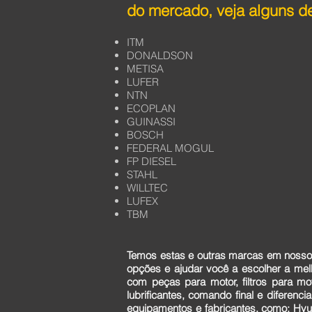
do mercado, veja alguns de
ITM
DONALDSON
METISA
LUFER
NTN
ECOPLAN
GUINASSI
BOSCH
FEDERAL MOGUL
FP DIESEL
STAHL
WILLTEC
LUFEX
TBM
Temos estas e outras marcas em nosso 
opções e ajudar você a escolher a me
com peças para motor, filtros para mo
lubrificantes, comando final e diferen
equipamentos e fabricantes, como: Hyun