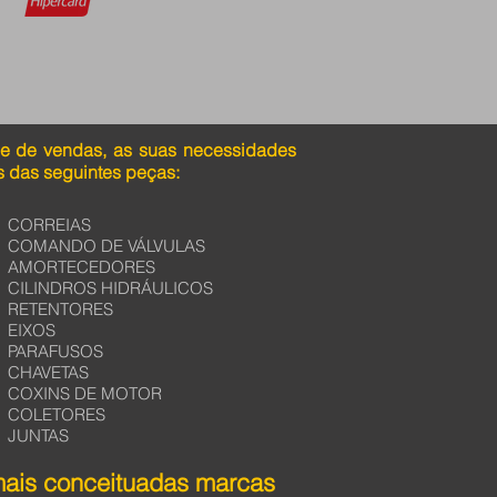
pe de vendas, as suas necessidades
 das seguintes peças:
CORREIAS
COMANDO DE VÁLVULAS
AMORTECEDORES
CILINDROS HIDRÁULICOS
RETENTORES
EIXOS
PARAFUSOS
CHAVETAS
COXINS DE MOTOR
COLETORES
JUNTAS
mais conceituadas marcas