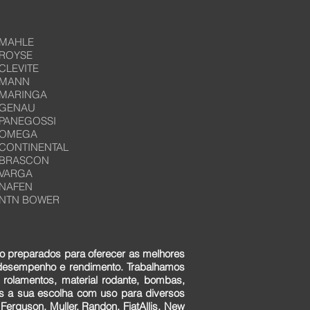
MAHLE
ROYSE
CLEVITE
MANN
MARINGA
GENAU
PANEGOSSI
OMEGA
CONTINENTAL
BRASCON
VARGA
NAFEN
NTN BOWER
o preparados para oferecer as melhores
 desempenho e rendimento. Trabalhamos
 rolamentos, material rodante, bombas,
ens a sua escolha com uso para diversos
erguson, Muller, Randon, FiatAllis, New