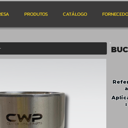
RESA
PRODUTOS
CATÁLOGO
FORNECEDO
BUC
Refe
a
Aplic
: