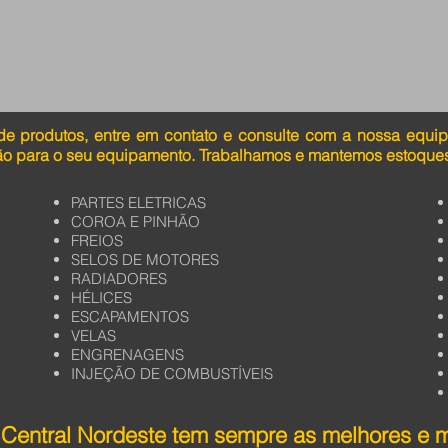
de produtos, entre em contato e consulte com a nossa equi
ão para o seu equipamento. Trabalhamos e mantemos estoques
PARTES ELETRICAS
COROA E PINHÃO
FREIOS
SELOS DE MOTORES
RADIADORES
HÉLICES
ESCAPAMENTOS
VELAS
ENGRENAGENS
INJEÇÃO DE COMBUSTÍVEIS
Central Nordeste tem sempre as melhores e 