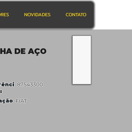
RES
NOVIDADES
CONTATO
HA DE AÇO
rênci
87543300
:
ação
FIAT