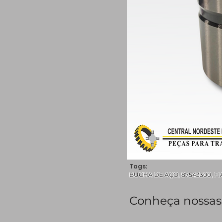
Tags:
BUCHA DE AÇO, 87543300, FIAT,
Conheça nossas 