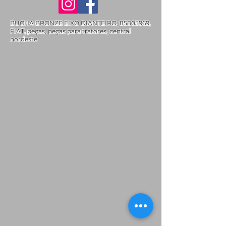
BUCHA BRONZE EIXO DIANTEIRO,
85805969
,
FIAT, peças, peças para tratores, central
nordeste