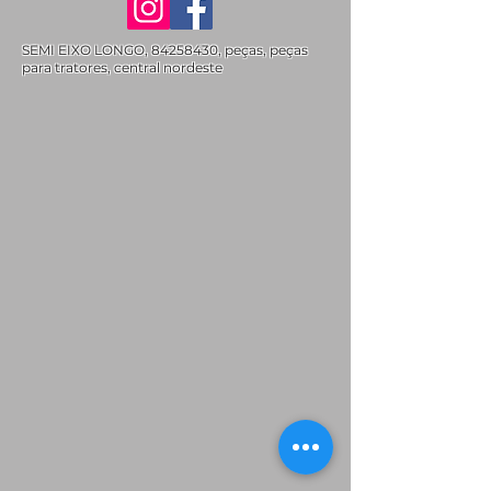
SEMI EIXO LONGO,
84258430
, peças, peças
para tratores, central nordeste