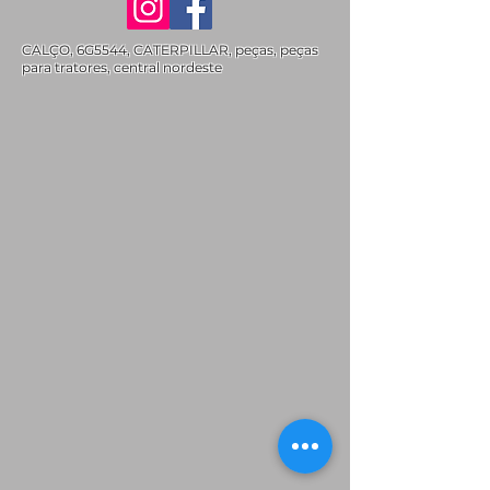
CALÇO, 6G5544, CATERPILLAR, peças, peças
para tratores, central nordeste