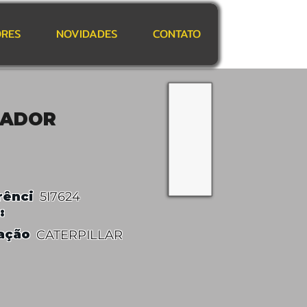
RES
NOVIDADES
CONTATO
DADOR
rênci
5I7624
:
ação
CATERPILLAR