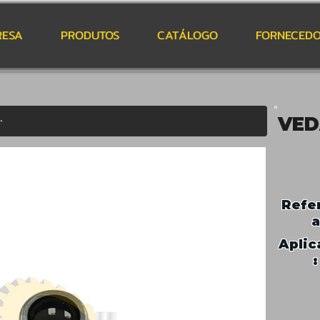
RESA
PRODUTOS
CATÁLOGO
FORNECEDO
VE
Refe
a
Aplic
: