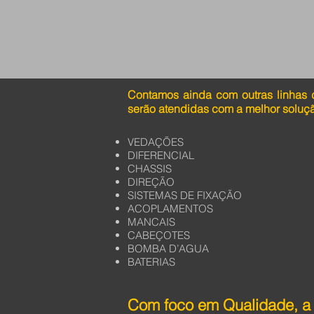
Contamos ainda com outras linhas 
serão atendidas com a melhor soluç
VEDAÇÕES
DIFERENCIAL
CHASSIS
DIREÇÃO
SISTEMAS DE FIXAÇÃO
ACOPLAMENTOS
MANCAIS
CABEÇOTES
BOMBA D’AGUA
BATERIAS
Com foco em Qualidade, a 