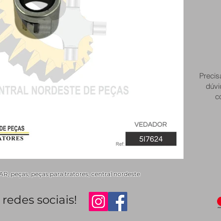
Precis
dúvi
c
 peças, peças para tratores, central nordeste
redes sociais!