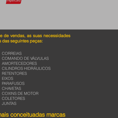
pe de vendas, as suas necessidades
 das seguintes peças:
CORREIAS
COMANDO DE VÁLVULAS
AMORTECEDORES
CILINDROS HIDRÁULICOS
RETENTORES
EIXOS
PARAFUSOS
CHAVETAS
COXINS DE MOTOR
COLETORES
JUNTAS
mais conceituadas marcas