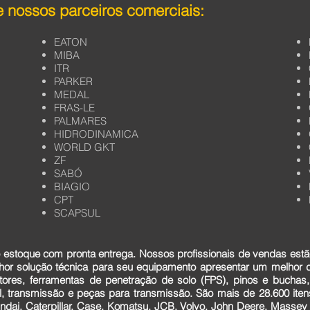
 nossos parceiros comerciais:
EATON
MIBA
ITR
PARKER
MEDAL
FRAS-LE
PALMARES
HIDRODINAMICA
WORLD GKT
ZF
SABÓ
BIAGIO
CPT
SCAPSUL
estoque com pronta entrega. Nossos profissionais de vendas estã
lhor solução técnica para seu equipamento apresentar um melhor
tores, ferramentas de penetração de solo (FPS), pinos e buchas,
cial, transmissão e peças para transmissão. São mais de 28.600 it
dai, Caterpillar, Case, Komatsu, JCB, Volvo, John Deere, Massey F