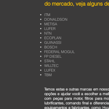
do mercado, veja alguns de
ITM
DONALDSON
METISA
LUFER
NTN
ECOPLAN
GUINASSI
BOSCH
FEDERAL MOGUL
FP DIESEL
STAHL
WILLTEC
LUFEX
TBM
Temos estas e outras marcas em nosso 
opções e ajudar você a escolher a me
com peças para motor, filtros para mo
lubrificantes, comando final e diferen
equipamentos e fabricantes, como: Hyun