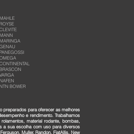
MAHLE
ROYSE
CLEVITE
MANN
MARINGA
GENAU
PANEGOSSI
OMEGA
CONTINENTAL
BRASCON
VARGA
NAFEN
NTN BOWER
o preparados para oferecer as melhores
 desempenho e rendimento. Trabalhamos
 rolamentos, material rodante, bombas,
ens a sua escolha com uso para diversos
erguson, Muller, Randon, FiatAllis, New