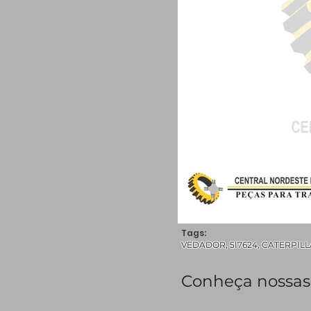
Tags:
VEDADOR, 5I7624, CATERPILLAR,
Conheça nossas 