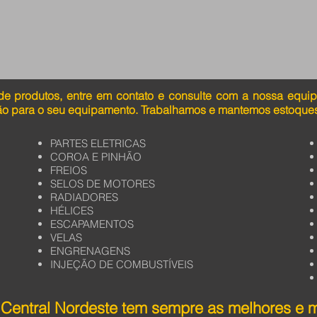
de produtos, entre em contato e consulte com a nossa equi
ão para o seu equipamento. Trabalhamos e mantemos estoques
PARTES ELETRICAS
COROA E PINHÃO
FREIOS
SELOS DE MOTORES
RADIADORES
HÉLICES
ESCAPAMENTOS
VELAS
ENGRENAGENS
INJEÇÃO DE COMBUSTÍVEIS
Central Nordeste tem sempre as melhores e 