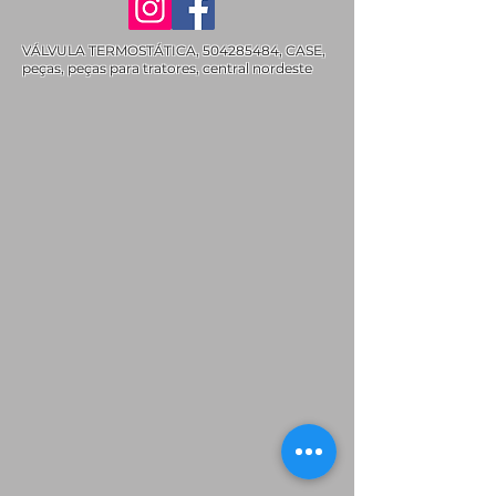
VÁLVULA TERMOSTÁTICA,
504285484
, CASE,
peças, peças para tratores, central nordeste