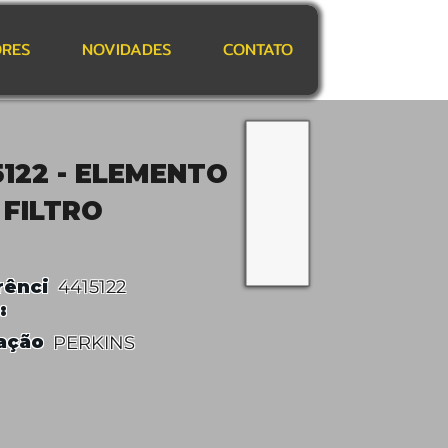
RES
NOVIDADES
CONTATO
5122 - ELEMENTO
 FILTRO
rênci
4415122
:
ação
PERKINS