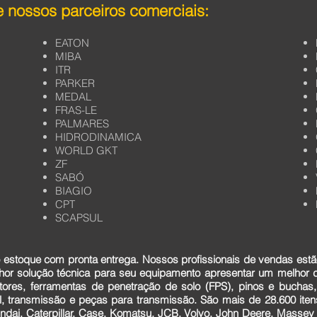
 nossos parceiros comerciais:
EATON
MIBA
ITR
PARKER
MEDAL
FRAS-LE
PALMARES
HIDRODINAMICA
WORLD GKT
ZF
SABÓ
BIAGIO
CPT
SCAPSUL
estoque com pronta entrega. Nossos profissionais de vendas estã
lhor solução técnica para seu equipamento apresentar um melhor
tores, ferramentas de penetração de solo (FPS), pinos e buchas,
cial, transmissão e peças para transmissão. São mais de 28.600 it
dai, Caterpillar, Case, Komatsu, JCB, Volvo, John Deere, Massey F