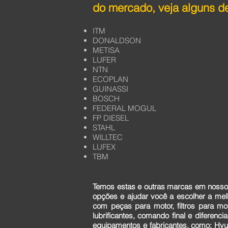
do mercado, veja alguns de
ITM
DONALDSON
METISA
LUFER
NTN
ECOPLAN
GUINASSI
BOSCH
FEDERAL MOGUL
FP DIESEL
STAHL
WILLTEC
LUFEX
TBM
Temos estas e outras marcas em nosso 
opções e ajudar você a escolher a me
com peças para motor, filtros para mo
lubrificantes, comando final e diferen
equipamentos e fabricantes, como: Hyun