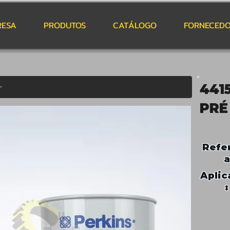
RESA
PRODUTOS
CATÁLOGO
FORNECEDO
441
PRÉ
Refe
a
Aplic
: