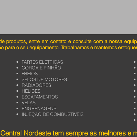
de produtos, entre em contato e consulte com a nossa equi
ão para o seu equipamento. Trabalhamos e mantemos estoques
PARTES ELETRICAS
COROA E PINHÃO
FREIOS
SELOS DE MOTORES
RADIADORES
HÉLICES
ESCAPAMENTOS
VELAS
ENGRENAGENS
INJEÇÃO DE COMBUSTÍVEIS
Central Nordeste tem sempre as melhores e 