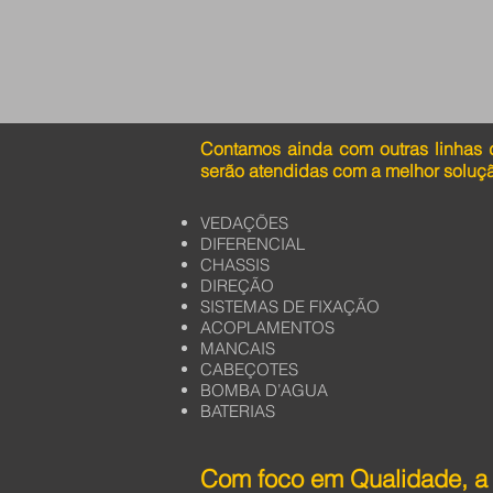
Contamos ainda com outras linhas 
serão atendidas com a melhor soluç
VEDAÇÕES
DIFERENCIAL
CHASSIS
DIREÇÃO
SISTEMAS DE FIXAÇÃO
ACOPLAMENTOS
MANCAIS
CABEÇOTES
BOMBA D’AGUA
BATERIAS
Com foco em Qualidade, a 