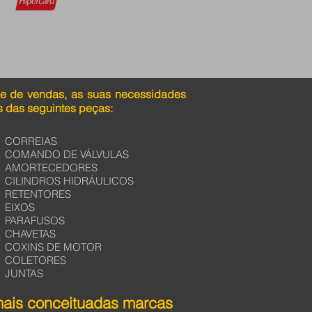
pe de vendas, as suas necessidades
 das seguintes peças:
CORREIAS
COMANDO DE VÁLVULAS
AMORTECEDORES
CILINDROS HIDRÁULICOS
RETENTORES
EIXOS
PARAFUSOS
CHAVETAS
COXINS DE MOTOR
COLETORES
JUNTAS
mais conceituadas marcas