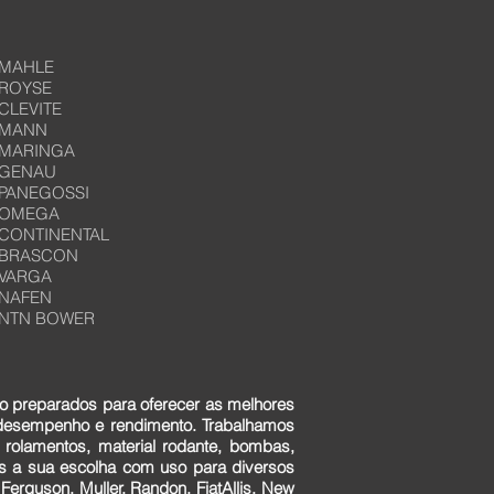
MAHLE
ROYSE
CLEVITE
MANN
MARINGA
GENAU
PANEGOSSI
OMEGA
CONTINENTAL
BRASCON
VARGA
NAFEN
NTN BOWER
o preparados para oferecer as melhores
 desempenho e rendimento. Trabalhamos
 rolamentos, material rodante, bombas,
ens a sua escolha com uso para diversos
erguson, Muller, Randon, FiatAllis, New