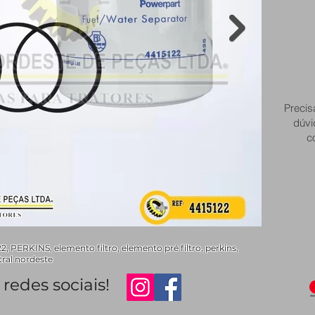
Precis
dúvi
c
PERKINS, elemento filtro, elemento pré filtro, perkins,
tral nordeste
redes sociais!