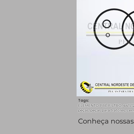
Tags:
ELEMENTO PRÉ FILTRO, 4415122, 
peças, peças para tratores, cen
Conheça nossas 