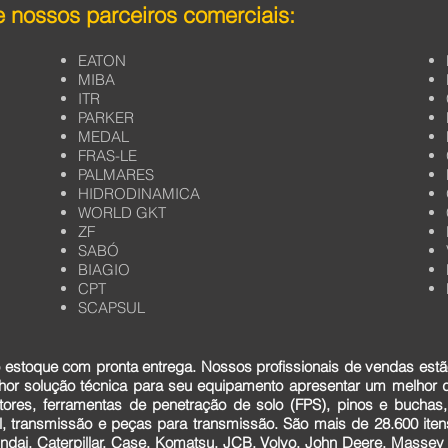
 nossos parceiros comerciais:
EATON
MIBA
ITR
PARKER
MEDAL
FRAS-LE
PALMARES
HIDRODINAMICA
WORLD GKT
ZF
SABÓ
BIAGIO
CPT
SCAPSUL
estoque com pronta entrega. Nossos profissionais de vendas estã
lhor solução técnica para seu equipamento apresentar um melhor
tores, ferramentas de penetração de solo (FPS), pinos e buchas,
cial, transmissão e peças para transmissão. São mais de 28.600 it
dai, Caterpillar, Case, Komatsu, JCB, Volvo, John Deere, Massey F