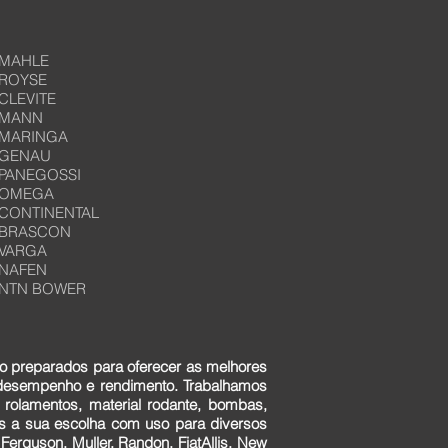
MAHLE
ROYSE
CLEVITE
MANN
MARINGA
GENAU
PANEGOSSI
OMEGA
CONTINENTAL
BRASCON
VARGA
NAFEN
NTN BOWER
o preparados para oferecer as melhores
 desempenho e rendimento. Trabalhamos
 rolamentos, material rodante, bombas,
ens a sua escolha com uso para diversos
erguson, Muller, Randon, FiatAllis, New