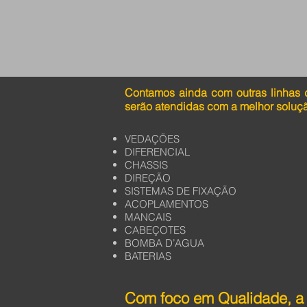
Contamos ainda com outras linhas 
serão atendidas com a melhor soluç
VEDAÇÕES
DIFERENCIAL
CHASSIS
DIREÇÃO
SISTEMAS DE FIXAÇÃO
ACOPLAMENTOS
MANCAIS
CABEÇOTES
BOMBA D’AGUA
BATERIAS
Com foco em Qualidade, a 