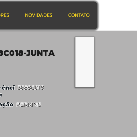
RES
NOVIDADES
CONTATO
8C018-JUNTA
rênci
3688C018
:
ação
PERKINS