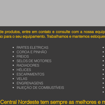
de produtos, entre em contato e consulte com a nossa equi
ão para o seu equipamento. Trabalhamos e mantemos estoques
PARTES ELETRICAS
COROA E PINHÃO
FREIOS
SELOS DE MOTORES
RADIADORES
HÉLICES
ESCAPAMENTOS
VELAS
ENGRENAGENS
INJEÇÃO DE COMBUSTÍVEIS
Central Nordeste tem sempre as melhores e 