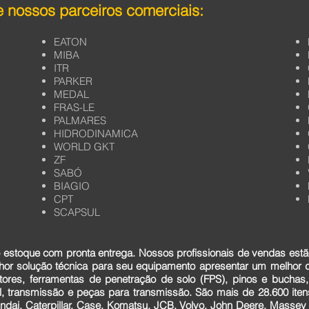
 nossos parceiros comerciais:
EATON
MIBA
ITR
PARKER
MEDAL
FRAS-LE
PALMARES
HIDRODINAMICA
WORLD GKT
ZF
SABÓ
BIAGIO
CPT
SCAPSUL
estoque com pronta entrega. Nossos profissionais de vendas estã
lhor solução técnica para seu equipamento apresentar um melhor
tores, ferramentas de penetração de solo (FPS), pinos e buchas,
cial, transmissão e peças para transmissão. São mais de 28.600 it
dai, Caterpillar, Case, Komatsu, JCB, Volvo, John Deere, Massey F