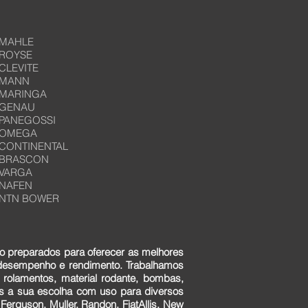
MAHLE
ROYSE
CLEVITE
MANN
MARINGA
GENAU
PANEGOSSI
OMEGA
CONTINENTAL
BRASCON
VARGA
NAFEN
NTN BOWER
o preparados para oferecer as melhores
 desempenho e rendimento. Trabalhamos
 rolamentos, material rodante, bombas,
ens a sua escolha com uso para diversos
erguson, Muller, Randon, FiatAllis, New