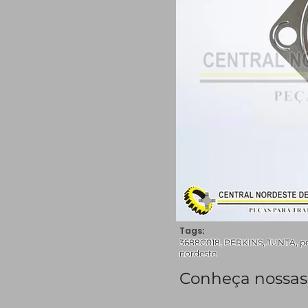
Tags:
3688C018, PERKINS, JUNTA, peça
nordeste
Conheça nossas 