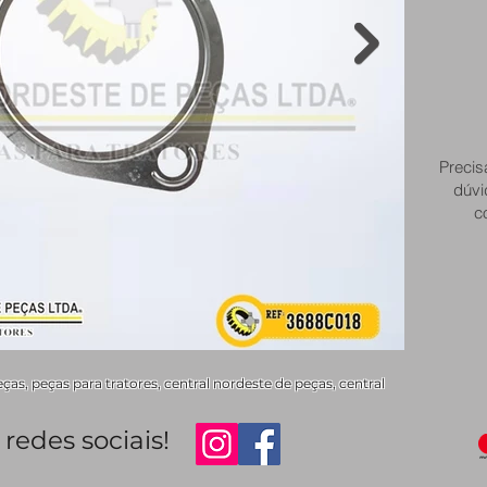
Precis
dúvi
c
s, peças para tratores, central nordeste de peças, central
redes sociais!