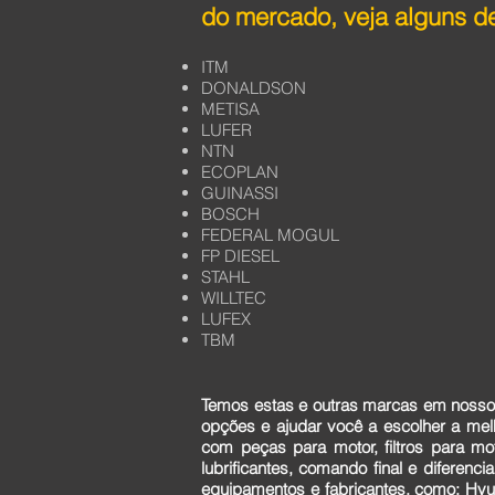
do mercado, veja alguns de
ITM
DONALDSON
METISA
LUFER
NTN
ECOPLAN
GUINASSI
BOSCH
FEDERAL MOGUL
FP DIESEL
STAHL
WILLTEC
LUFEX
TBM
Temos estas e outras marcas em nosso 
opções e ajudar você a escolher a me
com peças para motor, filtros para mo
lubrificantes, comando final e diferen
equipamentos e fabricantes, como: Hyun