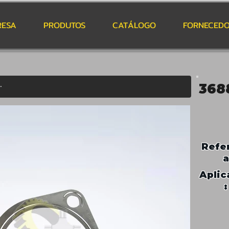
RESA
PRODUTOS
CATÁLOGO
FORNECEDO
368
Refe
a
Aplic
: