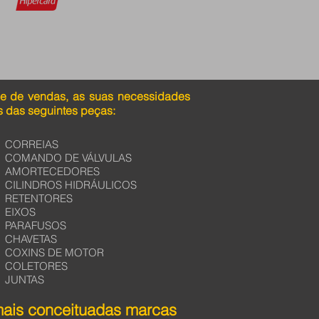
pe de vendas, as suas necessidades
 das seguintes peças:
CORREIAS
COMANDO DE VÁLVULAS
AMORTECEDORES
CILINDROS HIDRÁULICOS
RETENTORES
EIXOS
PARAFUSOS
CHAVETAS
COXINS DE MOTOR
COLETORES
JUNTAS
mais conceituadas marcas