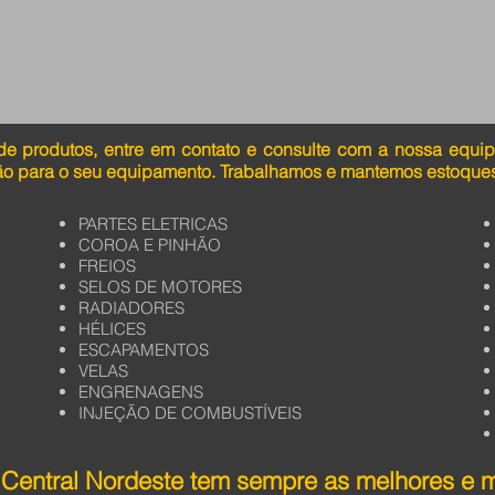
de produtos, entre em contato e consulte com a nossa equi
ão para o seu equipamento. Trabalhamos e mantemos estoques
PARTES ELETRICAS
COROA E PINHÃO
FREIOS
SELOS DE MOTORES
RADIADORES
HÉLICES
ESCAPAMENTOS
VELAS
ENGRENAGENS
INJEÇÃO DE COMBUSTÍVEIS
Central Nordeste tem sempre as melhores e 