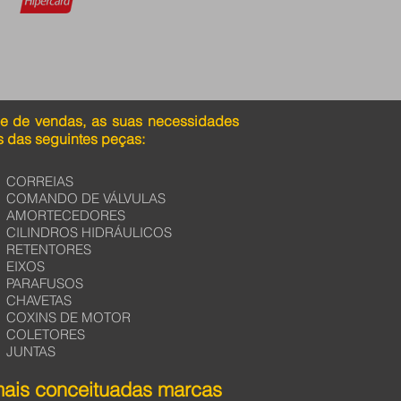
pe de vendas, as suas necessidades
 das seguintes peças:
CORREIAS
COMANDO DE VÁLVULAS
AMORTECEDORES
CILINDROS HIDRÁULICOS
RETENTORES
EIXOS
PARAFUSOS
CHAVETAS
COXINS DE MOTOR
COLETORES
JUNTAS
mais conceituadas marcas