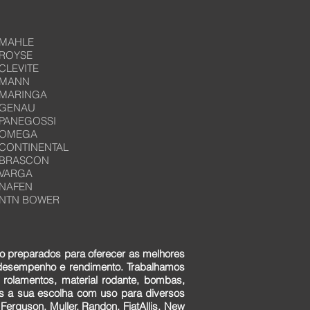
MAHLE
ROYSE
CLEVITE
MANN
MARINGA
GENAU
PANEGOSSI
OMEGA
CONTINENTAL
BRASCON
VARGA
NAFEN
NTN BOWER
o preparados para oferecer as melhores
 desempenho e rendimento. Trabalhamos
 rolamentos, material rodante, bombas,
ens a sua escolha com uso para diversos
erguson, Muller, Randon, FiatAllis, New