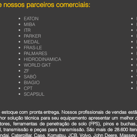
 nossos parceiros comerciais:
EATON
MIBA
ITR
PARKER
MEDAL
FRAS-LE
PALMARES
HIDRODINAMICA
WORLD GKT
ZF
SABÓ
BIAGIO
CPT
SCAPSUL
estoque com pronta entrega. Nossos profissionais de vendas estã
lhor solução técnica para seu equipamento apresentar um melhor
tores, ferramentas de penetração de solo (FPS), pinos e buchas,
cial, transmissão e peças para transmissão. São mais de 28.600 it
dai, Caterpillar, Case, Komatsu, JCB, Volvo, John Deere, Massey F