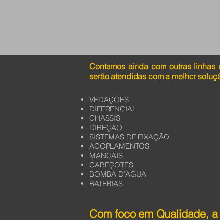
Contamos ainda com outras linhas 
serão atendidas com a melhor soluç
VEDAÇÕES
DIFERENCIAL
CHASSIS
DIREÇÃO
SISTEMAS DE FIXAÇÃO
ACOPLAMENTOS
MANCAIS
CABEÇOTES
BOMBA D’AGUA
BATERIAS
Com foco em Qualidade, a 