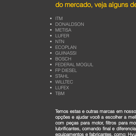
do mercado, veja alguns de
ITM
DONALDSON
METISA
LUFER
NTN
ECOPLAN
GUINASSI
BOSCH
FEDERAL MOGUL
FP DIESEL
STAHL
WILLTEC
LUFEX
TBM
Temos estas e outras marcas em nosso 
opções e ajudar você a escolher a me
com peças para motor, filtros para mo
lubrificantes, comando final e diferen
equipamentos e fabricantes, como: Hyun