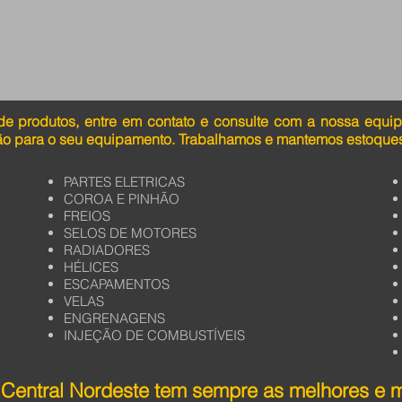
de produtos, entre em contato e consulte com a nossa equi
ão para o seu equipamento. Trabalhamos e mantemos estoques
PARTES ELETRICAS
COROA E PINHÃO
FREIOS
SELOS DE MOTORES
RADIADORES
HÉLICES
ESCAPAMENTOS
VELAS
ENGRENAGENS
INJEÇÃO DE COMBUSTÍVEIS
Central Nordeste tem sempre as melhores e 