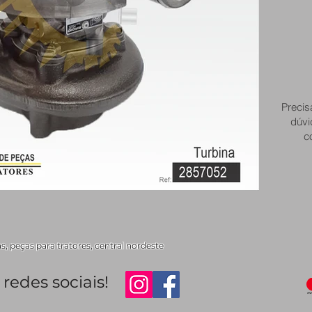
Precis
dúvi
c
 peças para tratores, central nordeste
redes sociais!