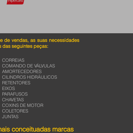
pe de vendas, as suas necessidades
 das seguintes peças:
CORREIAS
COMANDO DE VÁLVULAS
AMORTECEDORES
CILINDROS HIDRÁULICOS
RETENTORES
EIXOS
PARAFUSOS
CHAVETAS
COXINS DE MOTOR
COLETORES
JUNTAS
mais conceituadas marcas