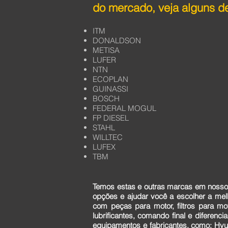
do mercado, veja alguns de
ITM
DONALDSON
METISA
LUFER
NTN
ECOPLAN
GUINASSI
BOSCH
FEDERAL MOGUL
FP DIESEL
STAHL
WILLTEC
LUFEX
TBM
Temos estas e outras marcas em nosso 
opções e ajudar você a escolher a me
com peças para motor, filtros para mo
lubrificantes, comando final e diferen
equipamentos e fabricantes, como: Hyun