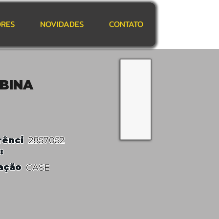
RES
NOVIDADES
CONTATO
BINA
rênci
2857052
:
ação
CASE