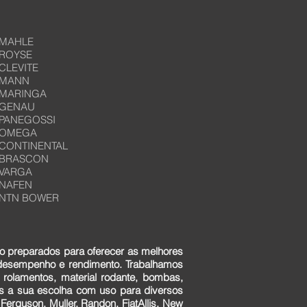
MAHLE
ROYSE
CLEVITE
MANN
MARINGA
GENAU
PANEGOSSI
OMEGA
CONTINENTAL
BRASCON
VARGA
NAFEN
NTN BOWER
o preparados para oferecer as melhores
 desempenho e rendimento. Trabalhamos
 rolamentos, material rodante, bombas,
ens a sua escolha com uso para diversos
erguson, Muller, Randon, FiatAllis, New