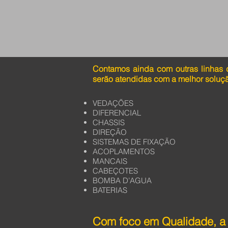
Contamos ainda com outras linhas 
serão atendidas com a melhor soluç
VEDAÇÕES
DIFERENCIAL
CHASSIS
DIREÇÃO
SISTEMAS DE FIXAÇÃO
ACOPLAMENTOS
MANCAIS
CABEÇOTES
BOMBA D’AGUA
BATERIAS
Com foco em Qualidade, a 