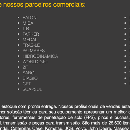
 nossos parceiros comerciais:
EATON
MIBA
ITR
PARKER
MEDAL
FRAS-LE
PALMARES
HIDRODINAMICA
WORLD GKT
ZF
SABÓ
BIAGIO
CPT
SCAPSUL
estoque com pronta entrega. Nossos profissionais de vendas estã
lhor solução técnica para seu equipamento apresentar um melhor
tores, ferramentas de penetração de solo (FPS), pinos e buchas,
cial, transmissão e peças para transmissão. São mais de 28.600 it
dai, Caterpillar, Case, Komatsu, JCB, Volvo, John Deere, Massey F