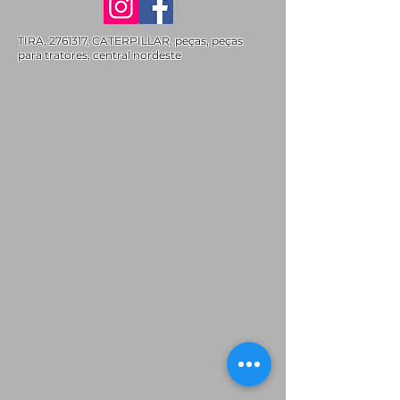
TIRA,
2761317
, CATERPILLAR, peças, peças
para tratores, central nordeste