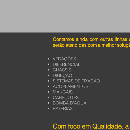
Contamos ainda com outras linhas 
serão atendidas com a melhor soluç
VEDAÇÕES
DIFERENCIAL
CHASSIS
DIREÇÃO
SISTEMAS DE FIXAÇÃO
ACOPLAMENTOS
MANCAIS
CABEÇOTES
BOMBA D’AGUA
BATERIAS
Com foco em Qualidade, a 