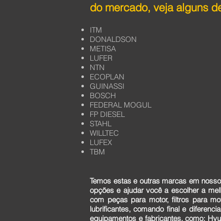
do mercado, veja alguns de
ITM
DONALDSON
METISA
LUFER
NTN
ECOPLAN
GUINASSI
BOSCH
FEDERAL MOGUL
FP DIESEL
STAHL
WILLTEC
LUFEX
TBM
Temos estas e outras marcas em nosso 
opções e ajudar você a escolher a me
com peças para motor, filtros para mo
lubrificantes, comando final e diferen
equipamentos e fabricantes, como: Hyun