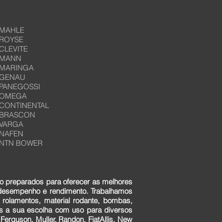
MAHLE
ROYSE
CLEVITE
MANN
MARINGA
GENAU
PANEGOSSI
OMEGA
CONTINENTAL
BRASCON
VARGA
NAFEN
NTN BOWER
o preparados para oferecer as melhores
 desempenho e rendimento. Trabalhamos
 rolamentos, material rodante, bombas,
ens a sua escolha com uso para diversos
erguson, Muller, Randon, FiatAllis, New