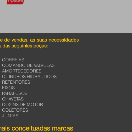
pe de vendas, as suas necessidades
 das seguintes peças:
CORREIAS
COMANDO DE VÁLVULAS
AMORTECEDORES
CILINDROS HIDRÁULICOS
RETENTORES
EIXOS
PARAFUSOS
CHAVETAS
COXINS DE MOTOR
COLETORES
JUNTAS
mais conceituadas marcas