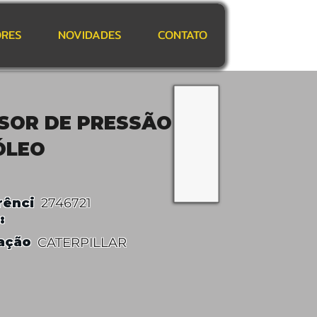
RES
NOVIDADES
CONTATO
SOR DE PRESSÃO
ÓLEO
rênci
2746721
:
ação
CATERPILLAR