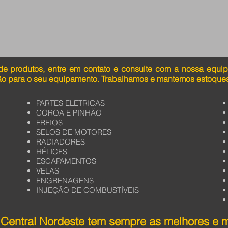
de produtos, entre em contato e consulte com a nossa equi
ão para o seu equipamento. Trabalhamos e mantemos estoques
PARTES ELETRICAS
COROA E PINHÃO
FREIOS
SELOS DE MOTORES
RADIADORES
HÉLICES
ESCAPAMENTOS
VELAS
ENGRENAGENS
INJEÇÃO DE COMBUSTÍVEIS
Central Nordeste tem sempre as melhores e 