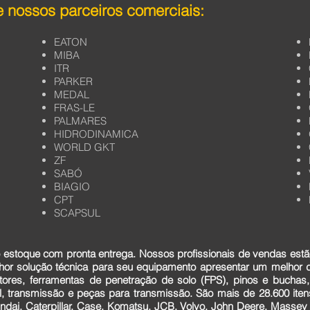
 nossos parceiros comerciais:
EATON
MIBA
ITR
PARKER
MEDAL
FRAS-LE
PALMARES
HIDRODINAMICA
WORLD GKT
ZF
SABÓ
BIAGIO
CPT
SCAPSUL
estoque com pronta entrega. Nossos profissionais de vendas estã
lhor solução técnica para seu equipamento apresentar um melhor
tores, ferramentas de penetração de solo (FPS), pinos e buchas,
cial, transmissão e peças para transmissão. São mais de 28.600 it
dai, Caterpillar, Case, Komatsu, JCB, Volvo, John Deere, Massey F