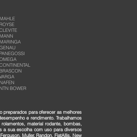
MAHLE
ROYSE
CLEVITE
MANN
MARINGA
GENAU
PANEGOSSI
OMEGA
CONTINENTAL
BRASCON
VARGA
NAFEN
NTN BOWER
o preparados para oferecer as melhores
 desempenho e rendimento. Trabalhamos
 rolamentos, material rodante, bombas,
ens a sua escolha com uso para diversos
erguson, Muller, Randon, FiatAllis, New