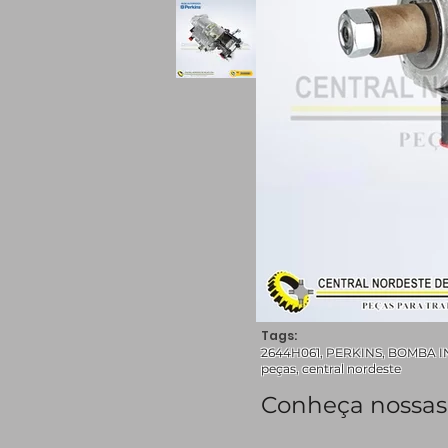
Tags:
2644H061, PERKINS, BOMBA INJE
peças, central nordeste
Conheça nossas 