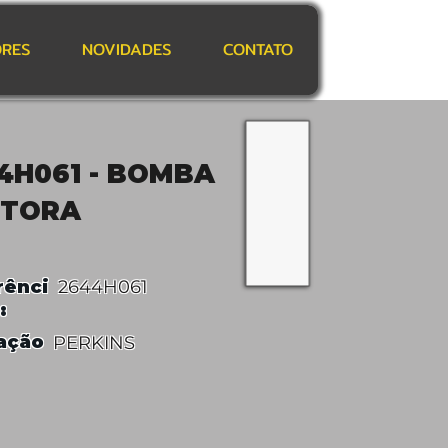
RES
NOVIDADES
CONTATO
4H061 - BOMBA
ETORA
rênci
2644H061
:
ação
PERKINS