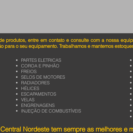
de produtos, entre em contato e consulte com a nossa equi
ão para o seu equipamento. Trabalhamos e mantemos estoques
PARTES ELETRICAS
COROA E PINHÃO
FREIOS
SELOS DE MOTORES
RADIADORES
HÉLICES
ESCAPAMENTOS
VELAS
ENGRENAGENS
INJEÇÃO DE COMBUSTÍVEIS
Central Nordeste tem sempre as melhores e 