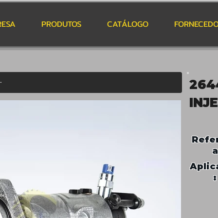
RESA
PRODUTOS
CATÁLOGO
FORNECEDO
264
INJ
Refe
a
Aplic
: