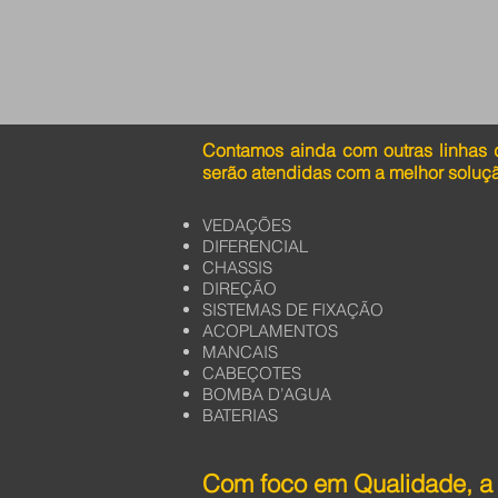
Contamos ainda com outras linhas 
serão atendidas com a melhor soluç
VEDAÇÕES
DIFERENCIAL
CHASSIS
DIREÇÃO
SISTEMAS DE FIXAÇÃO
ACOPLAMENTOS
MANCAIS
CABEÇOTES
BOMBA D’AGUA
BATERIAS
Com foco em Qualidade, a 