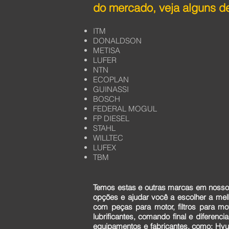
do mercado, veja alguns de
ITM
DONALDSON
METISA
LUFER
NTN
ECOPLAN
GUINASSI
BOSCH
FEDERAL MOGUL
FP DIESEL
STAHL
WILLTEC
LUFEX
TBM
Temos estas e outras marcas em nosso 
opções e ajudar você a escolher a me
com peças para motor, filtros para mo
lubrificantes, comando final e diferen
equipamentos e fabricantes, como: Hyun