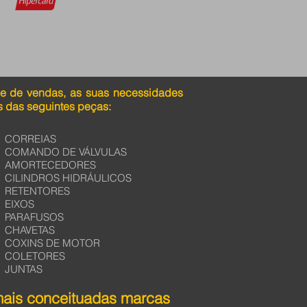
pe de vendas, as suas necessidades
 das seguintes peças:
CORREIAS
COMANDO DE VÁLVULAS
AMORTECEDORES
CILINDROS HIDRÁULICOS
RETENTORES
EIXOS
PARAFUSOS
CHAVETAS
COXINS DE MOTOR
COLETORES
JUNTAS
mais conceituadas marcas