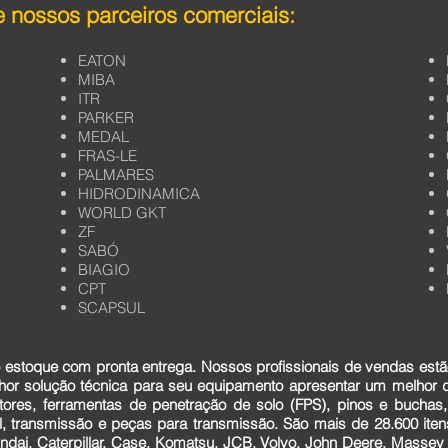
 nossos parceiros comerciais:
EATON
MIBA
ITR
PARKER
MEDAL
FRAS-LE
PALMARES
HIDRODINAMICA
WORLD GKT
ZF
SABÓ
BIAGIO
CPT
SCAPSUL
estoque com pronta entrega. Nossos profissionais de vendas estã
lhor solução técnica para seu equipamento apresentar um melhor
tores, ferramentas de penetração de solo (FPS), pinos e buchas,
cial, transmissão e peças para transmissão. São mais de 28.600 it
dai, Caterpillar, Case, Komatsu, JCB, Volvo, John Deere, Massey F