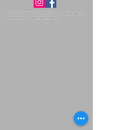
POLIA,
2128584
, CATERPILLAR, peças, peças
para tratores, central nordeste