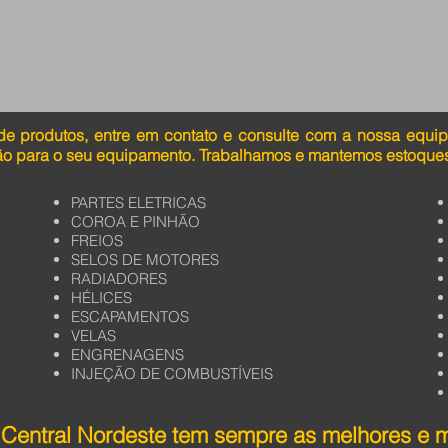
de produtos, entre em contato e consulte com a nossa equi
ão para o seu equipamento. Trabalhamos e mantemos estoques
PARTES ELETRICAS
COROA E PINHÃO
FREIOS
SELOS DE MOTORES
RADIADORES
HÉLICES
ESCAPAMENTOS
VELAS
ENGRENAGENS
INJEÇÃO DE COMBUSTÍVEIS
Central Nordeste tem sempre as melhores e 