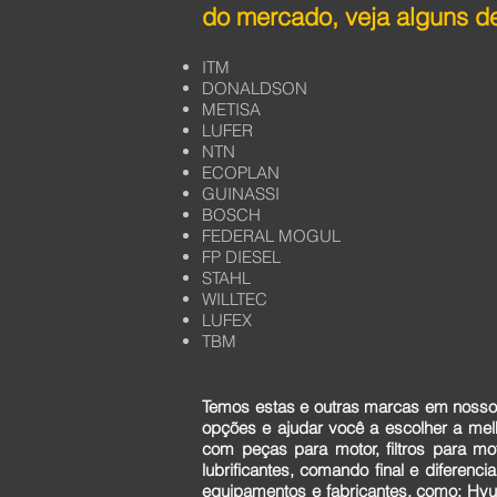
do mercado, veja alguns de
ITM
DONALDSON
METISA
LUFER
NTN
ECOPLAN
GUINASSI
BOSCH
FEDERAL MOGUL
FP DIESEL
STAHL
WILLTEC
LUFEX
TBM
Temos estas e outras marcas em nosso 
opções e ajudar você a escolher a me
com peças para motor, filtros para mo
lubrificantes, comando final e diferen
equipamentos e fabricantes, como: Hyun