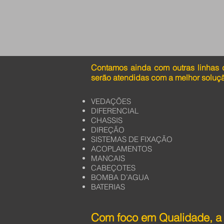
Contamos ainda com outras linhas 
serão atendidas com a melhor soluç
VEDAÇÕES
DIFERENCIAL
CHASSIS
DIREÇÃO
SISTEMAS DE FIXAÇÃO
ACOPLAMENTOS
MANCAIS
CABEÇOTES
BOMBA D’AGUA
BATERIAS
Com foco em Qualidade, a 