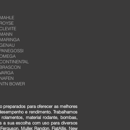
MAHLE
ROYSE
CLEVITE
MANN
MARINGA
GENAU
PANEGOSSI
OMEGA
CONTINENTAL
BRASCON
VARGA
NAFEN
NTN BOWER
o preparados para oferecer as melhores
 desempenho e rendimento. Trabalhamos
 rolamentos, material rodante, bombas,
ens a sua escolha com uso para diversos
erguson, Muller, Randon, FiatAllis, New