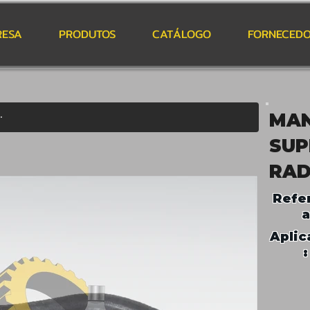
RESA
PRODUTOS
CATÁLOGO
FORNECEDO
MAN
SUP
RAD
Refe
a
Aplic
: