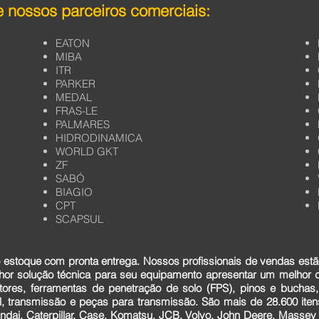
 nossos parceiros comerciais:
EATON
MIBA
ITR
PARKER
MEDAL
FRAS-LE
PALMARES
HIDRODINAMICA
WORLD GKT
ZF
SABÓ
BIAGIO
CPT
SCAPSUL
estoque com pronta entrega. Nossos profissionais de vendas estã
lhor solução técnica para seu equipamento apresentar um melhor
tores, ferramentas de penetração de solo (FPS), pinos e buchas,
cial, transmissão e peças para transmissão. São mais de 28.600 it
dai, Caterpillar, Case, Komatsu, JCB, Volvo, John Deere, Massey F