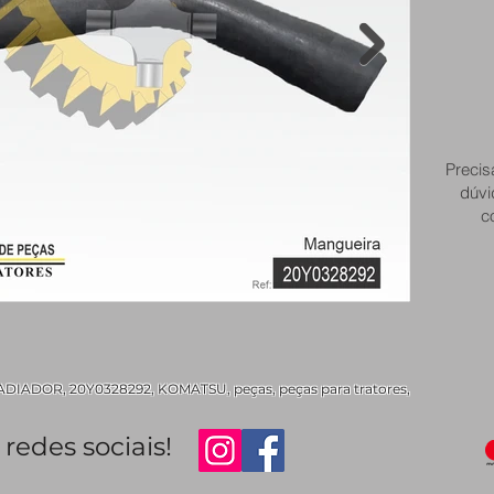
Precis
dúvi
c
ADOR, 20Y0328292, KOMATSU, peças, peças para tratores,
redes sociais!