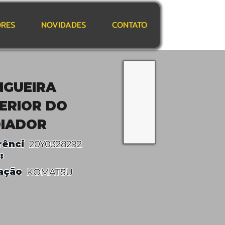
RES
NOVIDADES
CONTATO
GUEIRA
ERIOR DO
IADOR
rênci
20Y0328292
:
ação
KOMATSU