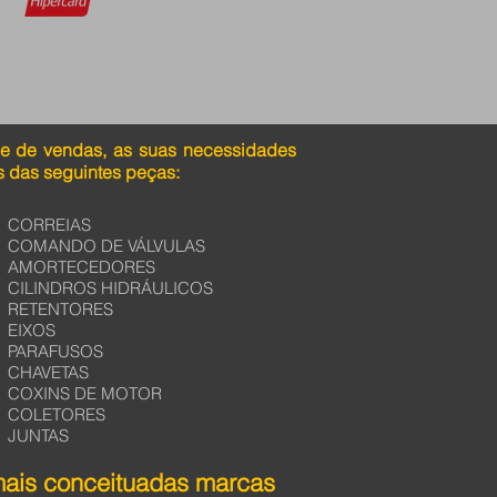
pe de vendas, as suas necessidades
 das seguintes peças:
CORREIAS
COMANDO DE VÁLVULAS
AMORTECEDORES
CILINDROS HIDRÁULICOS
RETENTORES
EIXOS
PARAFUSOS
CHAVETAS
COXINS DE MOTOR
COLETORES
JUNTAS
mais conceituadas marcas