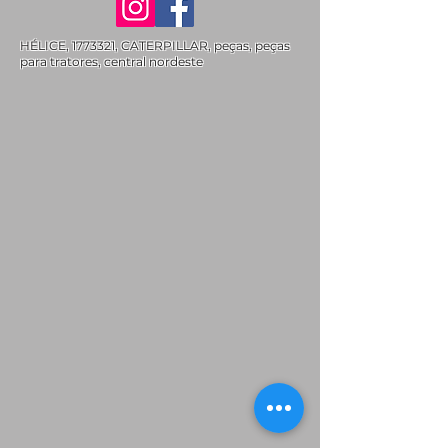
HÉLICE,
1773321
, CATERPILLAR, peças, peças
para tratores, central nordeste