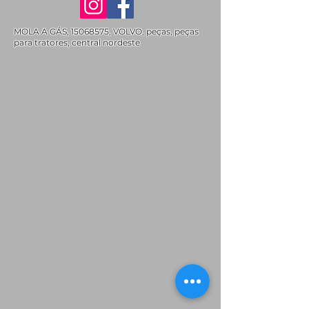
MOLA A GÁS,
15068575
, VOLVO, peças, peças
para tratores, central nordeste