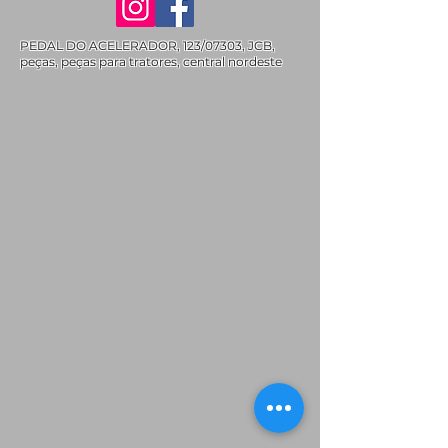
PEDAL DO ACELERADOR, 123/07303, JCB,
peças, peças para tratores, central nordeste