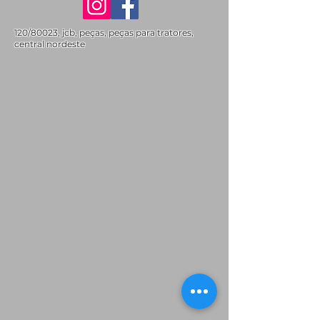
120/80023, jcb, peças, peças para tratores,
central nordeste