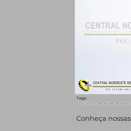
Tags:
11LD-70010, peças, peças para t
Conheça nossas 