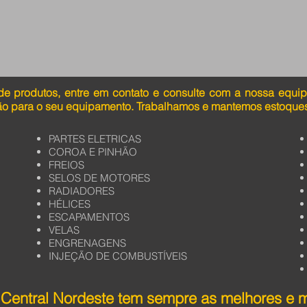
de produtos, entre em contato e consulte com a nossa equi
ão para o seu equipamento. Trabalhamos e mantemos estoques
PARTES ELETRICAS
COROA E PINHÃO
FREIOS
SELOS DE MOTORES
RADIADORES
HÉLICES
ESCAPAMENTOS
VELAS
ENGRENAGENS
INJEÇÃO DE COMBUSTÍVEIS
Central Nordeste tem sempre as melhores e 