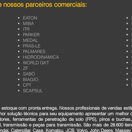
 nossos parceiros comerciais:
EATON
MIBA
ITR
PARKER
MEDAL
FRAS-LE
PALMARES
HIDRODINAMICA
WORLD GKT
ZF
SABÓ
BIAGIO
CPT
SCAPSUL
estoque com pronta entrega. Nossos profissionais de vendas estã
lhor solução técnica para seu equipamento apresentar um melhor
tores, ferramentas de penetração de solo (FPS), pinos e buchas,
cial, transmissão e peças para transmissão. São mais de 28.600 it
dai, Caterpillar, Case, Komatsu, JCB, Volvo, John Deere, Massey F