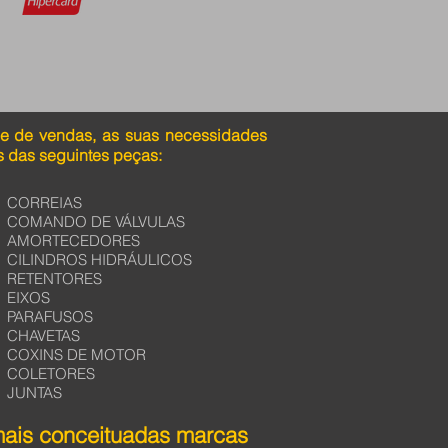
pe de vendas, as suas necessidades
 das seguintes peças:
CORREIAS
COMANDO DE VÁLVULAS
AMORTECEDORES
CILINDROS HIDRÁULICOS
RETENTORES
EIXOS
PARAFUSOS
CHAVETAS
COXINS DE MOTOR
COLETORES
JUNTAS
mais conceituadas marcas