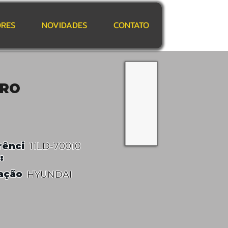
RES
NOVIDADES
CONTATO
TRO
rênci
11LD-70010
:
ação
HYUNDAI