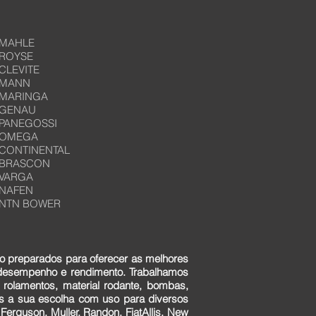
MAHLE
ROYSE
CLEVITE
MANN
MARINGA
GENAU
PANEGOSSI
OMEGA
CONTINENTAL
BRASCON
VARGA
NAFEN
NTN BOWER
o preparados para oferecer as melhores
 desempenho e rendimento. Trabalhamos
 rolamentos, material rodante, bombas,
ens a sua escolha com uso para diversos
erguson, Muller, Randon, FiatAllis, New