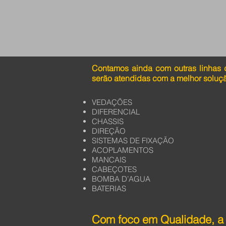
Contamos ainda com outras linhas 
serão atendidas com a melhor soluç
VEDAÇÕES
DIFERENCIAL
CHASSIS
DIREÇÃO
SISTEMAS DE FIXAÇÃO
ACOPLAMENTOS
MANCAIS
CABEÇOTES
BOMBA D’AGUA
BATERIAS
Com foco em Qualidade, a 