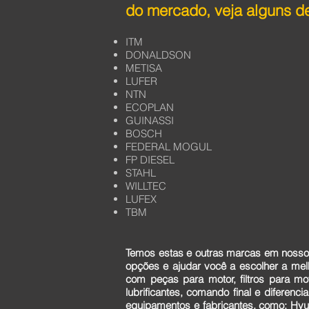
do mercado, veja alguns de
ITM
DONALDSON
METISA
LUFER
NTN
ECOPLAN
GUINASSI
BOSCH
FEDERAL MOGUL
FP DIESEL
STAHL
WILLTEC
LUFEX
TBM
Temos estas e outras marcas em nosso 
opções e ajudar você a escolher a me
com peças para motor, filtros para mo
lubrificantes, comando final e diferen
equipamentos e fabricantes, como: Hyun