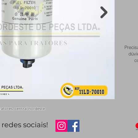
Precis
dúvi
c
ratores, central nordeste
redes sociais!