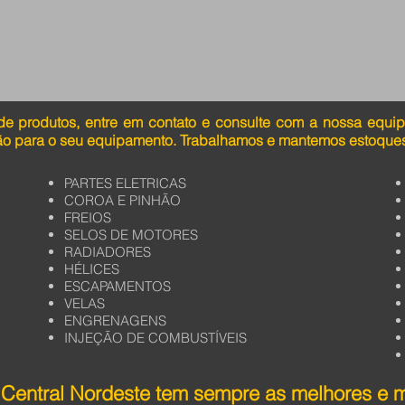
de produtos, entre em contato e consulte com a nossa equi
ão para o seu equipamento. Trabalhamos e mantemos estoques
PARTES ELETRICAS
COROA E PINHÃO
FREIOS
SELOS DE MOTORES
RADIADORES
HÉLICES
ESCAPAMENTOS
VELAS
ENGRENAGENS
INJEÇÃO DE COMBUSTÍVEIS
Central Nordeste tem sempre as melhores e 