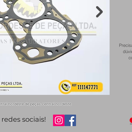
Precis
dúvi
c
entral nordeste de peças, central nordeste
redes sociais!