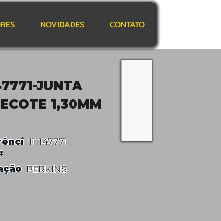
RES
NOVIDADES
CONTATO
147771-JUNTA
ECOTE 1,30MM
rênci
111147771
:
ação
PERKINS