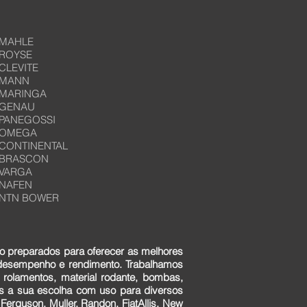
MAHLE
ROYSE
CLEVITE
MANN
MARINGA
GENAU
PANEGOSSI
OMEGA
CONTINENTAL
BRASCON
VARGA
NAFEN
NTN BOWER
o preparados para oferecer as melhores
 desempenho e rendimento. Trabalhamos
 rolamentos, material rodante, bombas,
ens a sua escolha com uso para diversos
erguson, Muller, Randon, FiatAllis, New