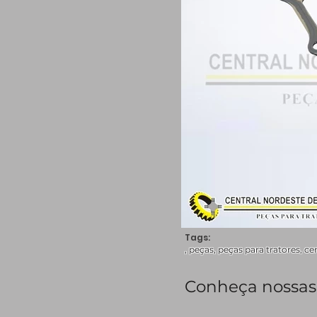
Tags:
, peças, peças para tratores, c
Conheça nossas 