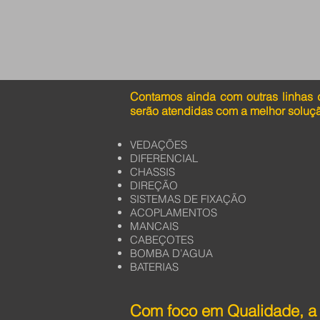
Contamos ainda com outras linhas 
serão atendidas com a melhor soluç
VEDAÇÕES
DIFERENCIAL
CHASSIS
DIREÇÃO
SISTEMAS DE FIXAÇÃO
ACOPLAMENTOS
MANCAIS
CABEÇOTES
BOMBA D’AGUA
BATERIAS
Com foco em Qualidade, a 