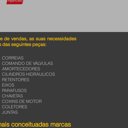
pe de vendas, as suas necessidades
 das seguintes peças:
CORREIAS
COMANDO DE VÁLVULAS
AMORTECEDORES
CILINDROS HIDRÁULICOS
RETENTORES
EIXOS
PARAFUSOS
CHAVETAS
COXINS DE MOTOR
COLETORES
JUNTAS
mais conceituadas marcas