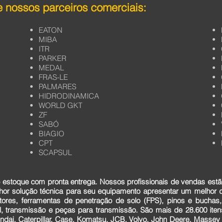
 nossos parceiros comerciais:
EATON
MIBA
ITR
PARKER
MEDAL
FRAS-LE
PALMARES
HIDRODINAMICA
WORLD GKT
ZF
SABÓ
BIAGIO
CPT
SCAPSUL
estoque com pronta entrega. Nossos profissionais de vendas estã
lhor solução técnica para seu equipamento apresentar um melhor
tores, ferramentas de penetração de solo (FPS), pinos e buchas,
cial, transmissão e peças para transmissão. São mais de 28.600 it
dai, Caterpillar, Case, Komatsu, JCB, Volvo, John Deere, Massey F