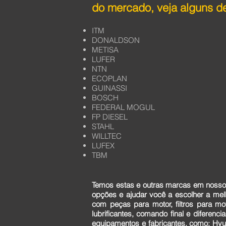
do mercado, veja alguns de
ITM
DONALDSON
METISA
LUFER
NTN
ECOPLAN
GUINASSI
BOSCH
FEDERAL MOGUL
FP DIESEL
STAHL
WILLTEC
LUFEX
TBM
Temos estas e outras marcas em nosso 
opções e ajudar você a escolher a me
com peças para motor, filtros para mo
lubrificantes, comando final e diferen
equipamentos e fabricantes, como: Hyun