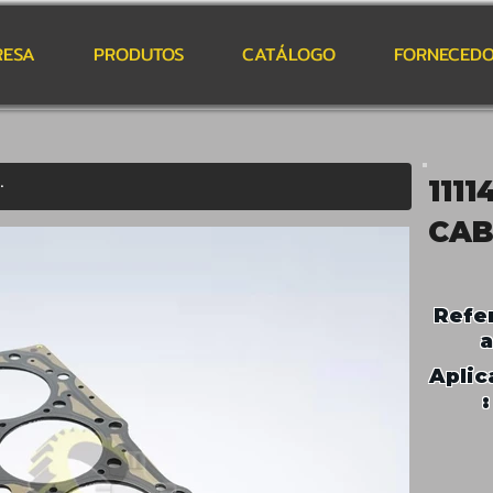
RESA
PRODUTOS
CATÁLOGO
FORNECEDO
111
CAB
Refe
a
Aplic
: