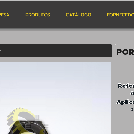
RESA
PRODUTOS
CATÁLOGO
FORNECEDO
PO
Refe
a
Aplic
: