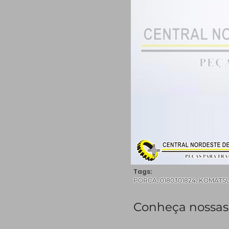
Tags:
PORCA, 0180301824, KOMATSU, p
Conheça nossas 