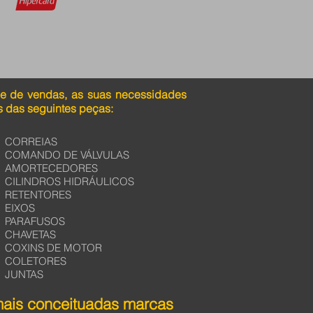
pe de vendas, as suas necessidades
 das seguintes peças:
CORREIAS
COMANDO DE VÁLVULAS
AMORTECEDORES
CILINDROS HIDRÁULICOS
RETENTORES
EIXOS
PARAFUSOS
CHAVETAS
COXINS DE MOTOR
COLETORES
JUNTAS
mais conceituadas marcas