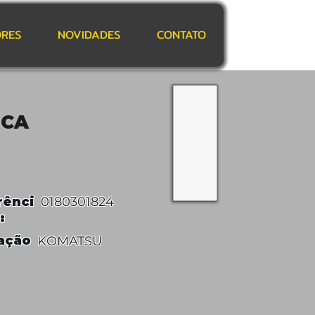
RES
NOVIDADES
CONTATO
RCA
rênci
0180301824
:
ação
KOMATSU