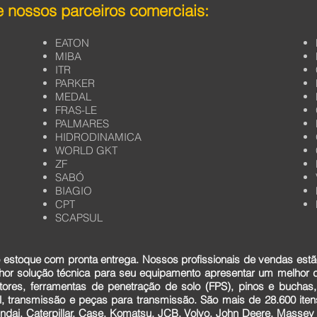
 nossos parceiros comerciais:
EATON
MIBA
ITR
PARKER
MEDAL
FRAS-LE
PALMARES
HIDRODINAMICA
WORLD GKT
ZF
SABÓ
BIAGIO
CPT
SCAPSUL
estoque com pronta entrega. Nossos profissionais de vendas estã
lhor solução técnica para seu equipamento apresentar um melhor
tores, ferramentas de penetração de solo (FPS), pinos e buchas,
cial, transmissão e peças para transmissão. São mais de 28.600 it
dai, Caterpillar, Case, Komatsu, JCB, Volvo, John Deere, Massey F