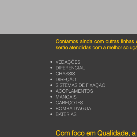
Contamos ainda com outras linhas 
serão atendidas com a melhor soluç
VEDAÇÕES
DIFERENCIAL
CHASSIS
DIREÇÃO
SISTEMAS DE FIXAÇÃO
ACOPLAMENTOS
MANCAIS
CABEÇOTES
BOMBA D’AGUA
BATERIAS
Com foco em Qualidade, a 