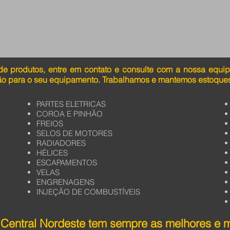
de produtos, entre em contato e consulte com a nossa equi
ão para o seu equipamento. Trabalhamos e mantemos estoques
PARTES ELETRICAS
COROA E PINHÃO
FREIOS
SELOS DE MOTORES
RADIADORES
HÉLICES
ESCAPAMENTOS
VELAS
ENGRENAGENS
INJEÇÃO DE COMBUSTÍVEIS
Central Nordeste tem sempre as melhores e 