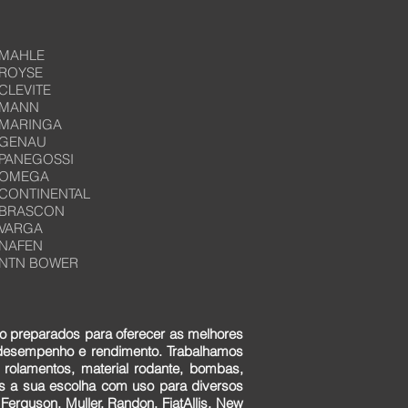
MAHLE
ROYSE
CLEVITE
MANN
MARINGA
GENAU
PANEGOSSI
OMEGA
CONTINENTAL
BRASCON
VARGA
NAFEN
NTN BOWER
o preparados para oferecer as melhores
 desempenho e rendimento. Trabalhamos
 rolamentos, material rodante, bombas,
ens a sua escolha com uso para diversos
erguson, Muller, Randon, FiatAllis, New